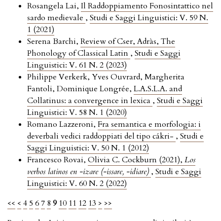
Rosangela Lai,
Il Raddoppiamento Fonosintattico nel
sardo medievale
,
Studi e Saggi Linguistici: V. 59 N.
1 (2021)
Serena Barchi,
Review of Cser, Adràs, The
Phonology of Classical Latin
,
Studi e Saggi
Linguistici: V. 61 N. 2 (2023)
Philippe Verkerk, Yves Ouvrard, Margherita
Fantoli, Dominique Longrée,
L.A.S.L.A. and
Collatinus: a convergence in lexica
,
Studi e Saggi
Linguistici: V. 58 N. 1 (2020)
Romano Lazzeroni,
Fra semantica e morfologia: i
deverbali vedici raddoppiati del tipo cákri-
,
Studi e
Saggi Linguistici: V. 50 N. 1 (2012)
Francesco Rovai,
Olivia C. Cockburn (2021),
Los
verbos latinos en -izare (-issare, -idiare)
,
Studi e Saggi
Linguistici: V. 60 N. 2 (2022)
<<
<
4
5
6
7
8
9
10
11
12
13
>
>>