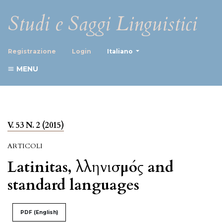
Studi e Saggi Linguistici
##plugins.themes.healthScience
Registrazione
Login
Italiano
MENU
V. 53 N. 2 (2015)
ARTICOLI
Latinitas, Ἑλληνισμός and
standard languages
PDF (English)