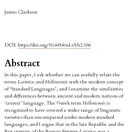
James Clackson
DOI:
https://doi.org/10.4454/ssl.v53i2.166
Abstract
In this paper, I ask whether we can usefully relate the
terms
Latinitas
and
Hellenismós
with the modern concept
of ‘Standard Languages’, and I examine the similarities
and differences between ancient and modern notions of
‘correct’ language. The Greek term
Hellenismós
is
recognized to have covered a wider range of linguistic
varieties than encompassed under modern standard
languages, and I argue that in the late Republic and the
first century of the Roman Empire
Latinitas
was a