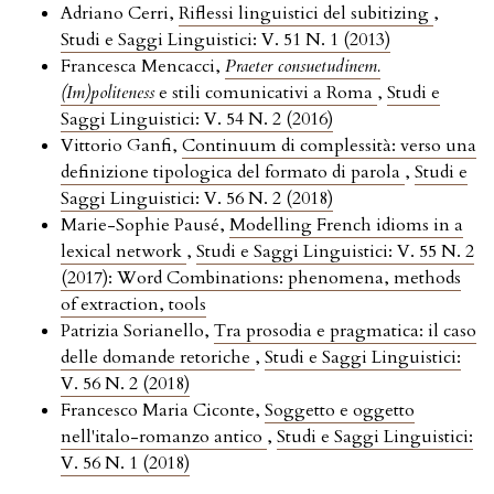
Adriano Cerri,
Riflessi linguistici del subitizing
,
Studi e Saggi Linguistici: V. 51 N. 1 (2013)
Francesca Mencacci,
Praeter consuetudinem.
(Im)politeness
e stili comunicativi a Roma
,
Studi e
Saggi Linguistici: V. 54 N. 2 (2016)
Vittorio Ganfi,
Continuum di complessità: verso una
definizione tipologica del formato di parola
,
Studi e
Saggi Linguistici: V. 56 N. 2 (2018)
Marie-Sophie Pausé,
Modelling French idioms in a
lexical network
,
Studi e Saggi Linguistici: V. 55 N. 2
(2017): Word Combinations: phenomena, methods
of extraction, tools
Patrizia Sorianello,
Tra prosodia e pragmatica: il caso
delle domande retoriche
,
Studi e Saggi Linguistici:
V. 56 N. 2 (2018)
Francesco Maria Ciconte,
Soggetto e oggetto
nell'italo-romanzo antico
,
Studi e Saggi Linguistici:
V. 56 N. 1 (2018)