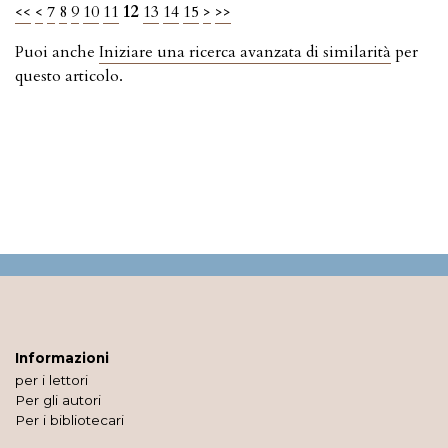
<<
<
7
8
9
10
11
12
13
14
15
>
>>
Puoi anche
Iniziare una ricerca avanzata di similarità
per
questo articolo.
Informazioni
per i lettori
Per gli autori
Per i bibliotecari