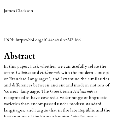
James Clackson
DOI:
https://doi.org/10.4454/ssl.v53i2.166
Abstract
In this paper, I ask whether we can usefully relate the
terms
Latinitas
and
Hellenismós
with the modern concept
of ‘Standard Languages’, and I examine the similarities
and differences between ancient and modern notions of
‘correct’ language. The Greek term
Hellenismós
is
recognized to have covered a wider range of linguistic
varieties than encompassed under modern standard
languages, and I argue that in the late Republic and the
first century of the Roman Empire
Latinitas
was a