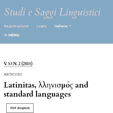
Studi e Saggi Linguistici
##plugins.themes.healthScience
Registrazione
Login
Italiano
MENU
V. 53 N. 2 (2015)
ARTICOLI
Latinitas, Ἑλληνισμός and
standard languages
PDF (English)