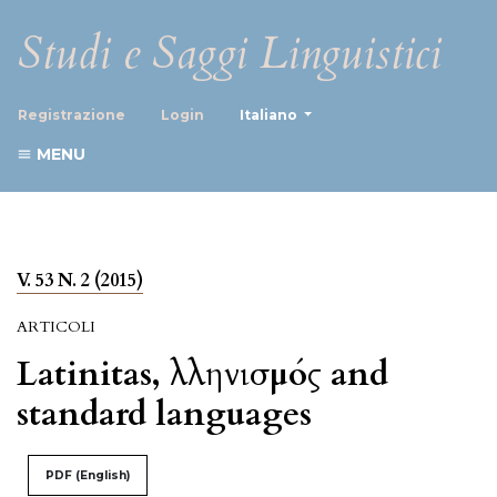
Studi e Saggi Linguistici
##plugins.themes.healthScience
Registrazione
Login
Italiano
MENU
V. 53 N. 2 (2015)
ARTICOLI
Latinitas, Ἑλληνισμός and
standard languages
PDF (English)