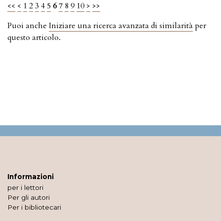
<<
<
1
2
3
4
5
6
7
8
9
10
>
>>
Puoi anche
Iniziare una ricerca avanzata di similarità
per
questo articolo.
Informazioni
per i lettori
Per gli autori
Per i bibliotecari