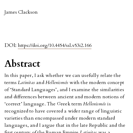
James Clackson
DOI:
https://doi.org/10.4454/ssl.v53i2.166
Abstract
In this paper, I ask whether we can usefully relate the
terms
Latinitas
and
Hellenismós
with the modern concept
of ‘Standard Languages’, and I examine the similarities
and differences between ancient and modern notions of
‘correct’ language. The Greek term
Hellenismós
is
recognized to have covered a wider range of linguistic
varieties than encompassed under modern standard
languages, and I argue that in the late Republic and the
first century of the Roman Empire
Latinitas
was a