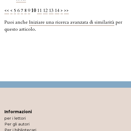
<<
<
5
6
7
8
9
10
11
12
13
14
>
>>
Puoi anche
Iniziare una ricerca avanzata di similarità
per
questo articolo.
Informazioni
per i lettori
Per gli autori
Per i bibliotecari