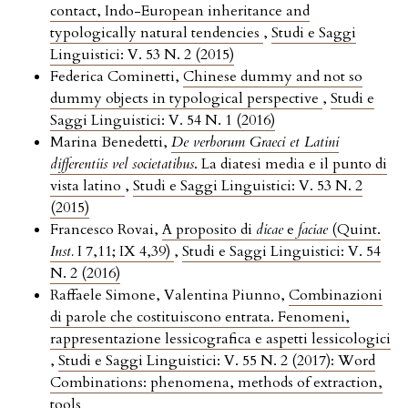
contact, Indo-European inheritance and
typologically natural tendencies
,
Studi e Saggi
Linguistici: V. 53 N. 2 (2015)
Federica Cominetti,
Chinese dummy and not so
dummy objects in typological perspective
,
Studi e
Saggi Linguistici: V. 54 N. 1 (2016)
Marina Benedetti,
De verborum Graeci et Latini
differentiis vel societatibus
. La diatesi media e il punto di
vista latino
,
Studi e Saggi Linguistici: V. 53 N. 2
(2015)
Francesco Rovai,
A proposito di
dicae
e
faciae
(Quint.
Inst.
I 7,11; IX 4,39)
,
Studi e Saggi Linguistici: V. 54
N. 2 (2016)
Raffaele Simone, Valentina Piunno,
Combinazioni
di parole che costituiscono entrata. Fenomeni,
rappresentazione lessicografica e aspetti lessicologici
,
Studi e Saggi Linguistici: V. 55 N. 2 (2017): Word
Combinations: phenomena, methods of extraction,
tools