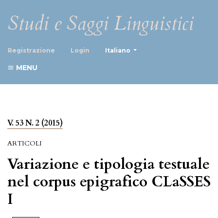
Studi e Saggi Linguistici
##plugins.themes.healthScience
Registrazione
Login
Italiano
MENU
V. 53 N. 2 (2015)
ARTICOLI
Variazione e tipologia testuale
nel corpus epigrafico CLaSSES
I