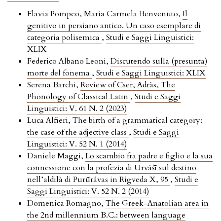
Flavia Pompeo, Maria Carmela Benvenuto,
Il
genitivo in persiano antico. Un caso esemplare di
categoria polisemica
,
Studi e Saggi Linguistici:
XLIX
Federico Albano Leoni,
Discutendo sulla (presunta)
morte del fonema
,
Studi e Saggi Linguistici: XLIX
Serena Barchi,
Review of Cser, Adràs, The
Phonology of Classical Latin
,
Studi e Saggi
Linguistici: V. 61 N. 2 (2023)
Luca Alfieri,
The birth of a grammatical category:
the case of the adjective class
,
Studi e Saggi
Linguistici: V. 52 N. 1 (2014)
Daniele Maggi,
Lo scambio fra padre e figlio e la sua
connessione con la profezia di Urváśī sul destino
nell’aldilà di Purūrávas in Rigveda X, 95
,
Studi e
Saggi Linguistici: V. 52 N. 2 (2014)
Domenica Romagno,
The Greek-Anatolian area in
the 2nd millennium B.C.: between language