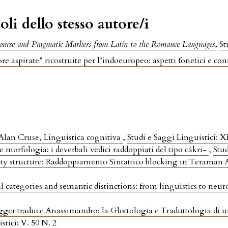
oli dello stesso autore/i
ourse and Pragmatic Markers from Latin to the Romance Languages
,
St
re aspirate” ricostruite per l’indoeuropeo: aspetti fonetici e co
Alan Cruse, Linguistica cognitiva
,
Studi e Saggi Linguistici: 
e morfologia: i deverbali vedici raddoppiati del tipo cákri-
,
Stud
ty structure: Raddoppiamento Sintattico blocking in Teraman
categories and semantic distinctions: from linguistics to neu
ger traduce Anassimandro: la Glottologia e Traduttologia di un 
stici: V. 50 N. 2