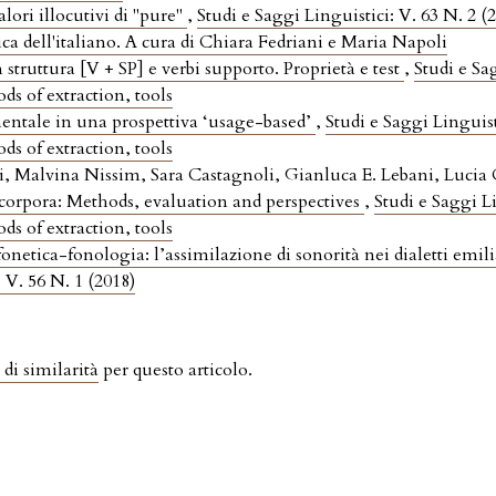
alori illocutivi di "pure"
,
Studi e Saggi Linguistici: V. 63 N. 2 (
ica dell'italiano. A cura di Chiara Fedriani e Maria Napoli
struttura [V + SP] e verbi supporto. Proprietà e test
,
Studi e Sa
 of extraction, tools
entale in una prospettiva ‘usage-based’
,
Studi e Saggi Linguist
 of extraction, tools
i, Malvina Nissim, Sara Castagnoli, Gianluca E. Lebani, Lucia 
orpora: Methods, evaluation and perspectives
,
Studi e Saggi L
 of extraction, tools
 fonetica-fonologia: l’assimilazione di sonorità nei dialetti e
 V. 56 N. 1 (2018)
 di similarità
per questo articolo.