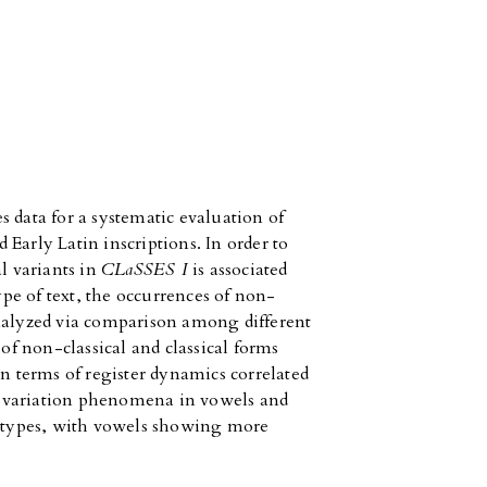
s data for a systematic evaluation of
Early Latin inscriptions. In order to
al variants in
CLaSSES I
is associated
type of text, the occurrences of non-
analyzed via comparison among different
 of non-classical and classical forms
in terms of register dynamics correlated
cal variation phenomena in vowels and
xt types, with vowels showing more