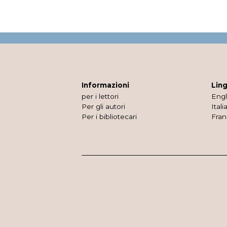
Informazioni
Lin
per i lettori
Engl
Per gli autori
Itali
Per i bibliotecari
Fran