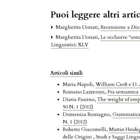
Puoi leggere altri artic
Margherita Donati,
Recensione a
Disc
Margherita Donati,
Le occlusive “sono
Linguistici: XLV
Articoli simili
Maria Napoli,
William Croft e D. 
Romano Lazzeroni,
Fra semantica 
Diana Passino,
The weight of emp
50 N. 1 (2012)
Domenica Romagno,
Grammatical 
N. 1 (2012)
Roberto Giacomelli,
Martin Heideg
delle Origini
,
Studi e Saggi Lingui