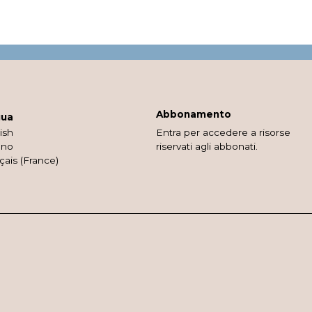
Abbonamento
gua
ish
Entra per accedere a risorse
ano
riservati agli abbonati.
çais (France)