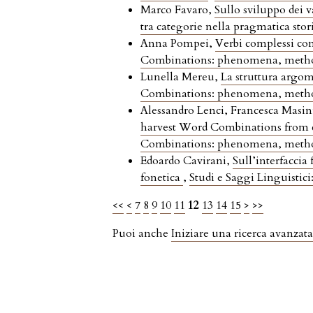
Marco Favaro,
Sullo sviluppo dei v
tra categorie nella pragmatica stor
Anna Pompei,
Verbi complessi con 
Combinations: phenomena, methods
Lunella Mereu,
La struttura argom
Combinations: phenomena, methods
Alessandro Lenci, Francesca Masin
harvest Word Combinations from c
Combinations: phenomena, methods
Edoardo Cavirani,
Sull’interfaccia
fonetica
,
Studi e Saggi Linguistici:
<<
<
7
8
9
10
11
12
13
14
15
>
>>
Puoi anche
Iniziare una ricerca avanzata