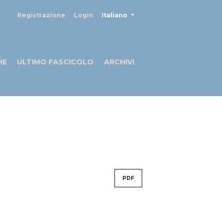
##plugins.themes.healthSciences
Registrazione
Login
Italiano
HE
ULTIMO FASCICOLO
ARCHIVI
PDF