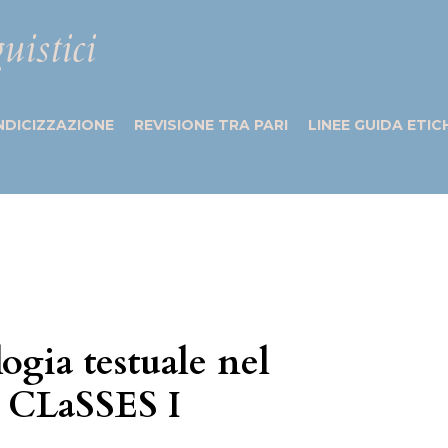
uistici
NDICIZZAZIONE
REVISIONE TRA PARI
LINEE GUIDA ETIC
ogia testuale nel
o CLaSSES I