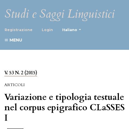
Studi e Saggi Linguistici
##plugins.themes.healthScience
Registrazione
Login
Italiano
MENU
V. 53 N. 2 (2015)
ARTICOLI
Variazione e tipologia testuale
nel corpus epigrafico CLaSSES
I