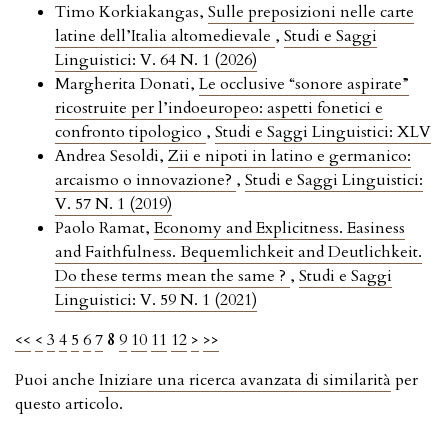
Timo Korkiakangas,
Sulle preposizioni nelle carte
latine dell’Italia altomedievale
,
Studi e Saggi
Linguistici: V. 64 N. 1 (2026)
Margherita Donati,
Le occlusive “sonore aspirate”
ricostruite per l’indoeuropeo: aspetti fonetici e
confronto tipologico
,
Studi e Saggi Linguistici: XLV
Andrea Sesoldi,
Zii e nipoti in latino e germanico:
arcaismo o innovazione?
,
Studi e Saggi Linguistici:
V. 57 N. 1 (2019)
Paolo Ramat,
Economy and Explicitness. Easiness
and Faithfulness. Bequemlichkeit and Deutlichkeit.
Do these terms mean the same ?
,
Studi e Saggi
Linguistici: V. 59 N. 1 (2021)
<<
<
3
4
5
6
7
8
9
10
11
12
>
>>
Puoi anche
Iniziare una ricerca avanzata di similarità
per
questo articolo.