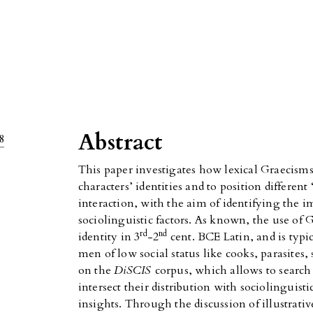
Abstract
8
This paper investigates how lexical Graecisms
characters’ identities and to position different 
interaction, with the aim of identifying the 
sociolinguistic factors. As known, the use of G
rd
nd
identity in 3
-2
cent. BCE Latin, and is typi
men of low social status like cooks, parasites,
on the
DiSCIS
corpus, which allows to searc
intersect their distribution with sociolinguis
insights. Through the discussion of illustrati