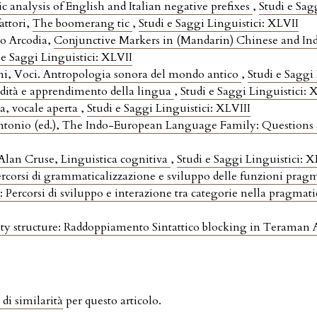
analysis of English and Italian negative prefixes
,
Studi e Sag
attori,
The boomerang tic
,
Studi e Saggi Linguistici: XLVII
o Arcodia,
Conjunctive Markers in (Mandarin) Chinese and I
 e Saggi Linguistici: XLVII
ni, Voci. Antropologia sonora del mondo antico
,
Studi e Saggi
rdità e apprendimento della lingua
,
Studi e Saggi Linguistici: 
a, vocale aperta
,
Studi e Saggi Linguistici: XLVIII
tonio (ed.), The Indo-European Language Family: Questions a
Alan Cruse, Linguistica cognitiva
,
Studi e Saggi Linguistici: 
rcorsi di grammaticalizzazione e sviluppo delle funzioni prag
: Percorsi di sviluppo e interazione tra categorie nella pragmatic
ty structure: Raddoppiamento Sintattico blocking in Teraman
 di similarità
per questo articolo.