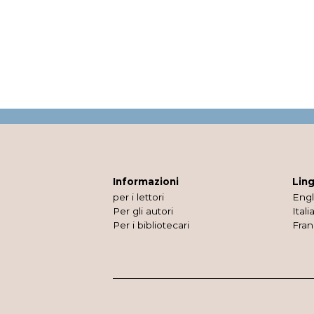
Informazioni
Lin
per i lettori
Engl
Per gli autori
Itali
Per i bibliotecari
Fran