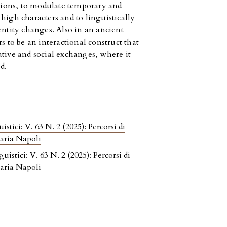
itions, to modulate temporary and
y high characters and to linguistically
entity changes. Also in an ancient
s to be an interactional construct that
ive and social exchanges, where it
d.
istici: V. 63 N. 2 (2025): Percorsi di
Maria Napoli
uistici: V. 63 N. 2 (2025): Percorsi di
Maria Napoli