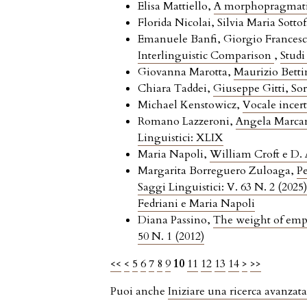
Elisa Mattiello,
A morphopragmatic 
Florida Nicolai, Silvia Maria Sottof
Emanuele Banfi, Giorgio Francesc
Interlinguistic Comparison
,
Studi
Giovanna Marotta,
Maurizio Betti
Chiara Taddei,
Giuseppe Gitti, So
Michael Kenstowicz,
Vocale incert
Romano Lazzeroni,
Angela Marcan
Linguistici: XLIX
Maria Napoli,
William Croft e D. 
Margarita Borreguero Zuloaga,
Pe
Saggi Linguistici: V. 63 N. 2 (2025)
Fedriani e Maria Napoli
Diana Passino,
The weight of emp
50 N. 1 (2012)
<<
<
5
6
7
8
9
10
11
12
13
14
>
>>
Puoi anche
Iniziare una ricerca avanzata