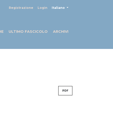
##plugins.themes.healthSciences
Registrazione
Login
Italiano
HE
ULTIMO FASCICOLO
ARCHIVI
PDF