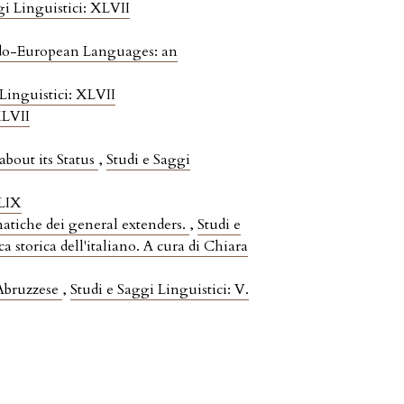
gi Linguistici: XLVII
ndo-European Languages: an
 Linguistici: XLVII
XLVII
bout its Status
,
Studi e Saggi
XLIX
matiche dei general extenders.
,
Studi e
a storica dell'italiano. A cura di Chiara
 Abruzzese
,
Studi e Saggi Linguistici: V.