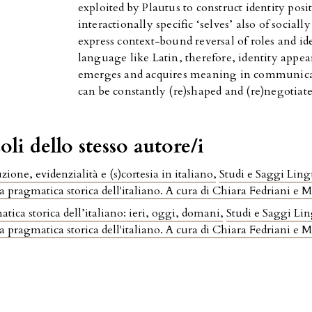
exploited by Plautus to construct identity pos
interactionally specific ‘selves’ also of sociall
express context-bound reversal of roles and id
language like Latin, therefore, identity appear
emerges and acquires meaning in communicat
can be constantly (re)shaped and (re)negotiate
oli dello stesso autore/i
zione, evidenzialità e (s)cortesia in italiano
,
Studi e Saggi Lingu
la pragmatica storica dell'italiano. A cura di Chiara Fedriani e 
tica storica dell’italiano: ieri, oggi, domani
,
Studi e Saggi Ling
la pragmatica storica dell'italiano. A cura di Chiara Fedriani e 