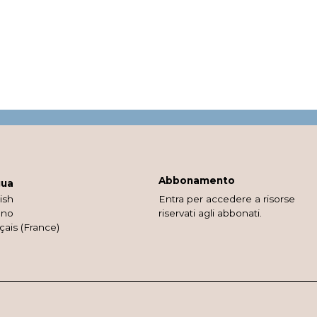
Abbonamento
gua
ish
Entra per accedere a risorse
ano
riservati agli abbonati.
çais (France)