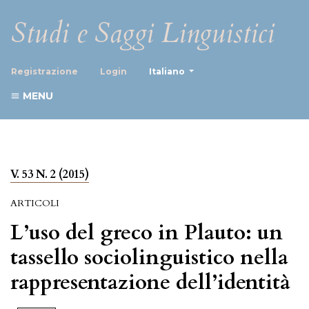
Studi e Saggi Linguistici
##plugins.themes.healthScience
Registrazione
Login
Italiano
MENU
V. 53 N. 2 (2015)
ARTICOLI
L’uso del greco in Plauto: un
tassello sociolinguistico nella
rappresentazione dell’identità