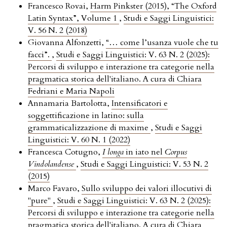
Francesco Rovai,
Harm Pinkster (2015), “The Oxford
Latin Syntax”, Volume 1
,
Studi e Saggi Linguistici:
V. 56 N. 2 (2018)
Giovanna Alfonzetti,
“… come l’usanza vuole che tu
facci”.
,
Studi e Saggi Linguistici: V. 63 N. 2 (2025):
Percorsi di sviluppo e interazione tra categorie nella
pragmatica storica dell'italiano. A cura di Chiara
Fedriani e Maria Napoli
Annamaria Bartolotta,
Intensificatori e
soggettificazione in latino: sulla
grammaticalizzazione di maxime
,
Studi e Saggi
Linguistici: V. 60 N. 1 (2022)
Francesca Cotugno,
I longa
in iato nel
Corpus
Vindolandense
,
Studi e Saggi Linguistici: V. 53 N. 2
(2015)
Marco Favaro,
Sullo sviluppo dei valori illocutivi di
"pure"
,
Studi e Saggi Linguistici: V. 63 N. 2 (2025):
Percorsi di sviluppo e interazione tra categorie nella
pragmatica storica dell'italiano. A cura di Chiara