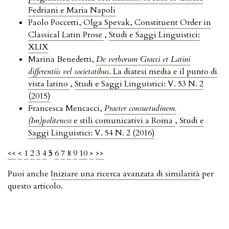
Fedriani e Maria Napoli
Paolo Poccetti,
Olga Spevak, Constituent Order in
Classical Latin Prose
,
Studi e Saggi Linguistici:
XLIX
Marina Benedetti,
De verborum Graeci et Latini
differentiis vel societatibus
. La diatesi media e il punto di
vista latino
,
Studi e Saggi Linguistici: V. 53 N. 2
(2015)
Francesca Mencacci,
Praeter consuetudinem.
(Im)politeness
e stili comunicativi a Roma
,
Studi e
Saggi Linguistici: V. 54 N. 2 (2016)
<<
<
1
2
3
4
5
6
7
8
9
10
>
>>
Puoi anche
Iniziare una ricerca avanzata di similarità
per
questo articolo.