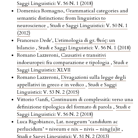
Saggi Linguistici: V. 56 N. 1 (2018)
Domenica Romagno,
Grammatical categories and
semantic distinctions: from linguistics to
neuroscience
,
Studi e Saggi Linguistici: V. 50 N. 1
(2012)
Francesco Dede',
L'etimologia di gr. θεός: un
bilancio
,
Studi e Saggi Linguistici: V. 56 N. 1 (2018)
Romano Lazzeroni,
Causativi e transitivi
indoeuropei: fra comparazione e tipologia
,
Studi e
Saggi Linguistici: XLVII
Romano Lazzeroni,
Divagazioni sulla legge degli
appellativi in greco e in vedico
,
Studi e Saggi
Linguistici: V. 53 N. 2 (2015)
Vittorio Ganfi,
Continuum di complessità: verso una
definizione tipologica del formato di parola
,
Studi e
Saggi Linguistici: V. 56 N. 2 (2018)
Luca Rigobianco,
Lat. noegeum ‘candidum ac
perlucidum’ = niveum e nix – nivis – ning(u)it
,
Studi e Saggi Linguistici: V. 51 N. 2 (2013)