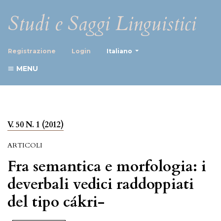
Studi e Saggi Linguistici
##plugins.themes.healthScience
Registrazione
Login
Italiano
MENU
V. 50 N. 1 (2012)
ARTICOLI
Fra semantica e morfologia: i
deverbali vedici raddoppiati
del tipo cákri-