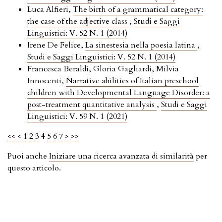
Luca Alfieri,
The birth of a grammatical category:
the case of the adjective class
,
Studi e Saggi
Linguistici: V. 52 N. 1 (2014)
Irene De Felice,
La sinestesia nella poesia latina
,
Studi e Saggi Linguistici: V. 52 N. 1 (2014)
Francesca Beraldi, Gloria Gagliardi, Milvia
Innocenti,
Narrative abilities of Italian preschool
children with Developmental Language Disorder: a
post-treatment quantitative analysis
,
Studi e Saggi
Linguistici: V. 59 N. 1 (2021)
<<
<
1
2
3
4
5
6
7
>
>>
Puoi anche
Iniziare una ricerca avanzata di similarità
per
questo articolo.