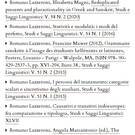
Romano Lazzeroni, Elisabetta Magni,
Reduplicated
presents and pluractionality in Greek and Sanskrit
,
Studi e
Saggi Linguistici: V. 58 N. 2 (2020)
Romano Lazzeroni,
Statività e modalità: i modi del
perfetto
,
Studi e Saggi Linguistici: V. 54 N. 1 (2016)
Romano Lazzeroni,
Francine Mawet (2012), Grammaire
sanskrite à l’usage des étudiants hellénistes et latinistes,
Peeters, Lovanio - Parigi - Walpole, MA, ISBN 978- 90-
429-2537-3, pp. XVI-294, Euro 38.
,
Studi e Saggi
Linguistici: V. 51 N. 2 (2013)
Romano Lazzeroni,
I percorsi del mutamento: categorie
scalari e sincretismo degli ausiliari
,
Studi e Saggi
Linguistici: V. 51 N. 1 (2013)
Romano Lazzeroni,
Causativi e transitivi indoeuropei:
fra comparazione e tipologia
,
Studi e Saggi Linguistici:
XLVII
Romano Lazzeroni,
Angela Marcantonio (ed.), The