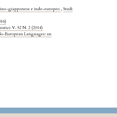
 sino-giapponese e indo-europeo
,
Studi
016)
istici: V. 52 N. 2 (2014)
ndo-European Languages: an