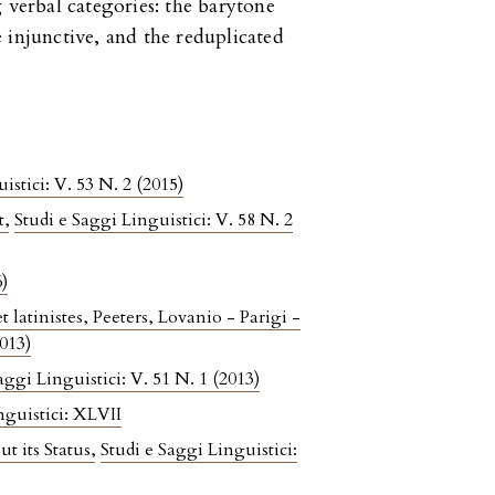
 verbal categories: the barytone
 injunctive, and the reduplicated
istici: V. 53 N. 2 (2015)
it
,
Studi e Saggi Linguistici: V. 58 N. 2
6)
latinistes, Peeters, Lovanio - Parigi -
2013)
aggi Linguistici: V. 51 N. 1 (2013)
nguistici: XLVII
t its Status
,
Studi e Saggi Linguistici: