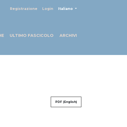
##plugins.themes.healthSciences
Registrazione
Login
Italiano
HE
ULTIMO FASCICOLO
ARCHIVI
PDF (English)