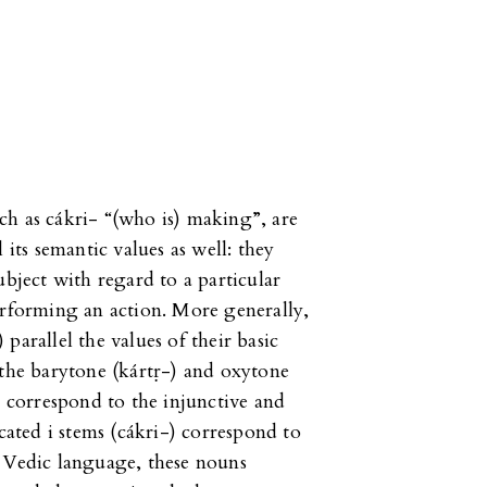
ch as cákri- “(who is) making”, are
 its semantic values as well: they
ubject with regard to a particular
erforming an action. More generally,
parallel the values of their basic
 the barytone (kártṛ-) and oxytone
y correspond to the injunctive and
icated i stems (cákri-) correspond to
e Vedic language, these nouns