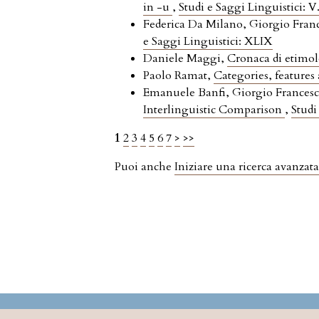
in -u
,
Studi e Saggi Linguistici: V
Federica Da Milano, Giorgio Fran
e Saggi Linguistici: XLIX
Daniele Maggi,
Cronaca di etimolo
Paolo Ramat,
Categories, features 
Emanuele Banfi, Giorgio Francesc
Interlinguistic Comparison
,
Studi
1
2
3
4
5
6
7
>
>>
Puoi anche
Iniziare una ricerca avanzata