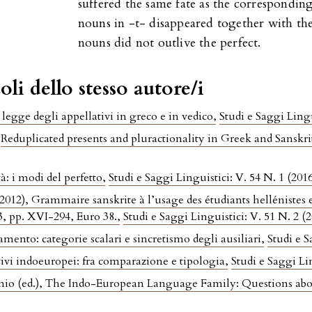
suffered the same fate as the corresponding
nouns in -t- disappeared together with the
nouns did not outlive the perfect.
oli dello stesso autore/i
 legge degli appellativi in greco e in vedico
,
Studi e Saggi Lingu
,
Reduplicated presents and pluractionality in Greek and Sanskr
tà: i modi del perfetto
,
Studi e Saggi Linguistici: V. 54 N. 1 (201
12), Grammaire sanskrite à l’usage des étudiants hellénistes et 
, pp. XVI-294, Euro 38.
,
Studi e Saggi Linguistici: V. 51 N. 2 (
amento: categorie scalari e sincretismo degli ausiliari
,
Studi e S
itivi indoeuropei: fra comparazione e tipologia
,
Studi e Saggi Li
io (ed.), The Indo-European Language Family: Questions abou