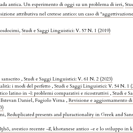
rada antica. Un esperimento di oggi su un problema di ieri
,
Stu
osizione attributiva nel cretese antico: un caso di “aggettivazion
Prosdocimi
,
Studi e Saggi Linguistici: V. 57 N. 1 (2019)
n sanscrito
,
Studi e Saggi Linguistici: V. 61 N. 2 (2023)
alità: i modi del perfetto
,
Studi e Saggi Linguistici: V. 54 N. 1 
tico latino in
-ī
: problemi comparativi e ricostruttivi
,
Studi e Sa
stevan Daniel, Fagiolo Virna ,
Revisione e aggiornamento di
3)
gni,
Reduplicated presents and pluractionality in Greek and San
̊ŋhō, avestico recente -ā̊, khotanese antico -e e lo sviluppo in 