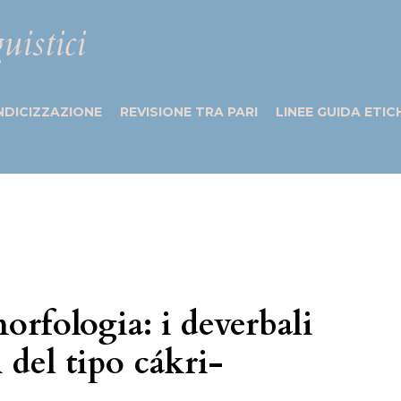
uistici
NDICIZZAZIONE
REVISIONE TRA PARI
LINEE GUIDA ETIC
orfologia: i deverbali
 del tipo cákri-