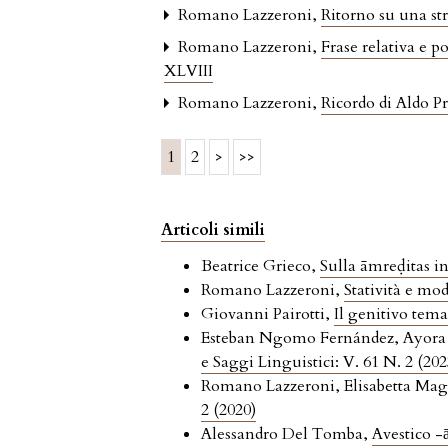
Romano Lazzeroni,
Ritorno su una st
Romano Lazzeroni,
Frase relativa e p
XLVIII
Romano Lazzeroni,
Ricordo di Aldo 
1
2
>
>>
Articoli simili
Beatrice Grieco,
Sulla āmreḍitas i
Romano Lazzeroni,
Statività e mod
Giovanni Pairotti,
Il genitivo tema
Esteban Ngomo Fernández, Ayora E
e Saggi Linguistici: V. 61 N. 2 (202
Romano Lazzeroni, Elisabetta Ma
2 (2020)
Alessandro Del Tomba,
Avestico -ā