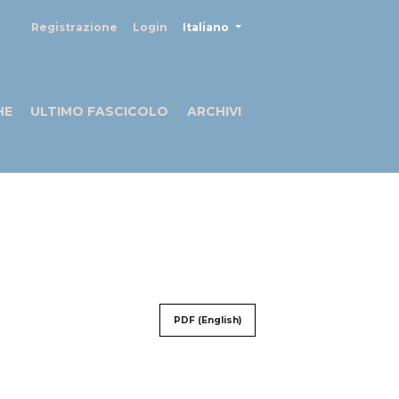
##plugins.themes.healthSciences
Registrazione
Login
Italiano
HE
ULTIMO FASCICOLO
ARCHIVI
PDF (English)