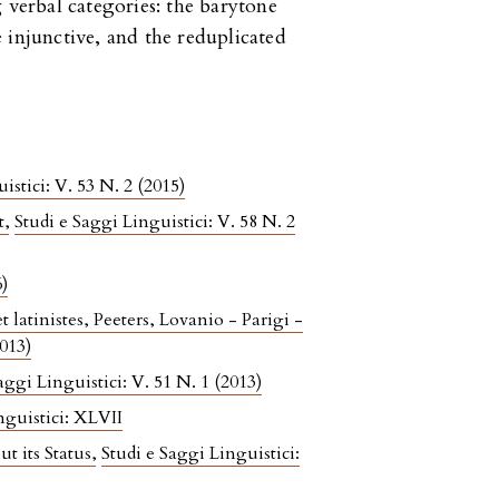
 verbal categories: the barytone
 injunctive, and the reduplicated
istici: V. 53 N. 2 (2015)
it
,
Studi e Saggi Linguistici: V. 58 N. 2
6)
latinistes, Peeters, Lovanio - Parigi -
2013)
aggi Linguistici: V. 51 N. 1 (2013)
nguistici: XLVII
t its Status
,
Studi e Saggi Linguistici: