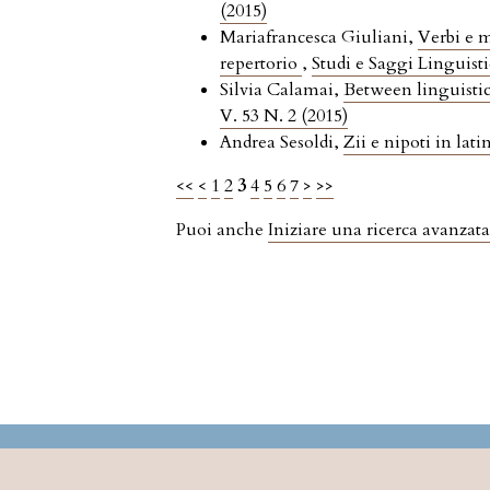
(2015)
Mariafrancesca Giuliani,
Verbi e m
repertorio
,
Studi e Saggi Linguisti
Silvia Calamai,
Between linguistic
V. 53 N. 2 (2015)
Andrea Sesoldi,
Zii e nipoti in la
<<
<
1
2
3
4
5
6
7
>
>>
Puoi anche
Iniziare una ricerca avanzata