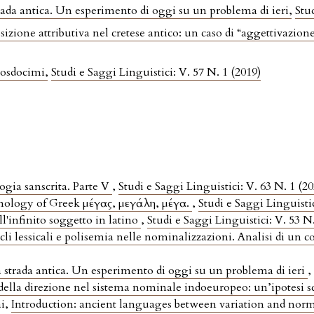
rada antica. Un esperimento di oggi su un problema di ieri
,
Stu
osizione attributiva nel cretese antico: un caso di “aggettivazion
Prosdocimi
,
Studi e Saggi Linguistici: V. 57 N. 1 (2019)
ogia sanscrita. Parte V
,
Studi e Saggi Linguistici: V. 63 N. 1 (20
ymology of Greek μέγας, μεγάλη, μέγα.
,
Studi e Saggi Linguistic
ell'infinito soggetto in latino
,
Studi e Saggi Linguistici: V. 53 N
cli lessicali e polisemia nelle nominalizzazioni. Analisi di un c
 strada antica. Un esperimento di oggi su un problema di ieri
della direzione nel sistema nominale indoeuropeo: un’ipotesi s
ai,
Introduction: ancient languages between variation and nor