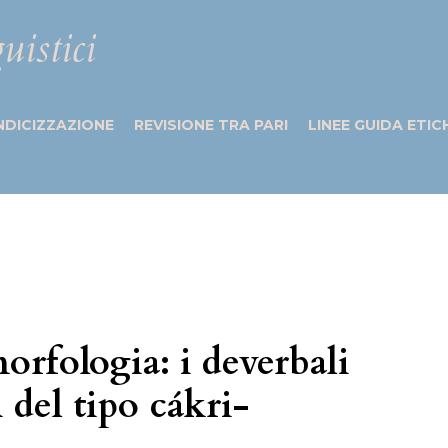
uistici
NDICIZZAZIONE
REVISIONE TRA PARI
LINEE GUIDA ETIC
orfologia: i deverbali
 del tipo cákri-