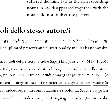
suffered the same fate as the corresponding
nouns in -t- disappeared together with the
nouns did not outlive the perfect.
oli dello stesso autore/i
 legge degli appellativi in greco e in vedico
,
Studi e Saggi Lingu
,
Reduplicated presents and pluractionality in Greek and Sanskr
tà: i modi del perfetto
,
Studi e Saggi Linguistici: V. 54 N. 1 (201
12), Grammaire sanskrite à l’usage des étudiants hellénistes et 
, pp. XVI-294, Euro 38.
,
Studi e Saggi Linguistici: V. 51 N. 2 (
amento: categorie scalari e sincretismo degli ausiliari
,
Studi e S
itivi indoeuropei: fra comparazione e tipologia
,
Studi e Saggi Li
io (ed.), The Indo-European Language Family: Questions abou