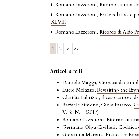
Romano Lazzeroni,
Ritorno su una st
Romano Lazzeroni,
Frase relativa e p
XLVIII
Romano Lazzeroni,
Ricordo di Aldo 
1
2
>
>>
Articoli simili
Daniele Maggi,
Cronaca di etimol
Lucio Melazzo,
Revisiting the Et
Claudia Fabrizio,
Il caso curioso d
Raffaele Simone, Gioia Insacco,
Ci
V. 55 N. 1 (2017)
Romano Lazzeroni,
Ritorno su una
Germana Olga Civilleri,
Codifica 
Giovanna Marotta, Francesco Rov