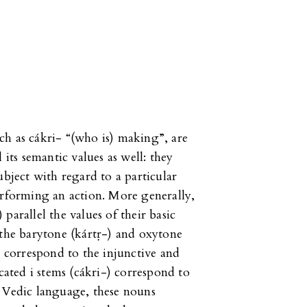
ch as cákri- “(who is) making”, are
 its semantic values as well: they
ubject with regard to a particular
erforming an action. More generally,
parallel the values of their basic
 the barytone (kártṛ-) and oxytone
y correspond to the injunctive and
icated i stems (cákri-) correspond to
e Vedic language, these nouns