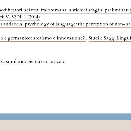
odificatori nei testi italoromanzi antichi: indagini preliminari 
ci: V. 52 N. 1 (2014)
s and social psychology of language: the perception of non-na
tino e germanico: arcaismo o innovazione?
,
Studi e Saggi Linguis
 di similarità
per questo articolo.