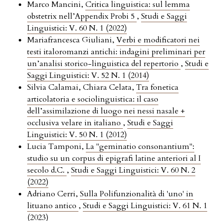
Marco Mancini,
Critica linguistica: sul lemma
obstetrix nell’Appendix Probi 5
,
Studi e Saggi
Linguistici: V. 60 N. 1 (2022)
Mariafrancesca Giuliani,
Verbi e modificatori nei
testi italoromanzi antichi: indagini preliminari per
un’analisi storico-linguistica del repertorio
,
Studi e
Saggi Linguistici: V. 52 N. 1 (2014)
Silvia Calamai, Chiara Celata,
Tra fonetica
articolatoria e sociolinguistica: il caso
dell’assimilazione di luogo nei nessi nasale +
occlusiva velare in italiano
,
Studi e Saggi
Linguistici: V. 50 N. 1 (2012)
Lucia Tamponi,
La "geminatio consonantium":
studio su un corpus di epigrafi latine anteriori al I
secolo d.C.
,
Studi e Saggi Linguistici: V. 60 N. 2
(2022)
Adriano Cerri,
Sulla Polifunzionalità di 'uno' in
lituano antico
,
Studi e Saggi Linguistici: V. 61 N. 1
(2023)