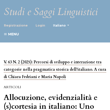
Studi e Saggi Linguistici
##plugins.themes.healthScience
Registrazione
Login
Italiano
MENU
V. 63 N. 2 (2025): Percorsi di sviluppo e interazione tra
categorie nella pragmatica storica dell'italiano. A cura
di Chiara Fedriani e Maria Napoli
ARTICOLI
Allocuzione, evidenzialità e
(s)cortesia in italiano: Uno