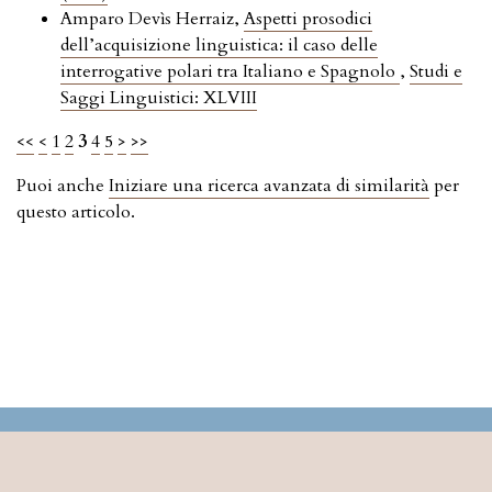
Amparo Devìs Herraiz,
Aspetti prosodici
dell’acquisizione linguistica: il caso delle
interrogative polari tra Italiano e Spagnolo
,
Studi e
Saggi Linguistici: XLVIII
<<
<
1
2
3
4
5
>
>>
Puoi anche
Iniziare una ricerca avanzata di similarità
per
questo articolo.