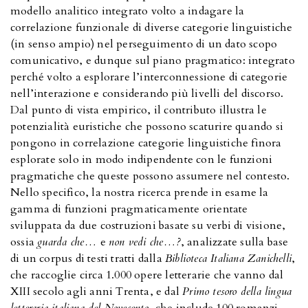
modello analitico integrato volto a indagare la
correlazione funzionale di diverse categorie linguistiche
(in senso ampio) nel perseguimento di un dato scopo
comunicativo, e dunque sul piano pragmatico: integrato
perché volto a esplorare l’interconnessione di categorie
nell’interazione e considerando più livelli del discorso.
Dal punto di vista empirico, il contributo illustra le
potenzialità euristiche che possono scaturire quando si
pongono in correlazione categorie linguistiche finora
esplorate solo in modo indipendente con le funzioni
pragmatiche che queste possono assumere nel contesto.
Nello specifico, la nostra ricerca prende in esame la
gamma di funzioni pragmaticamente orientate
sviluppata da due costruzioni basate su verbi di visione,
ossia
guarda che…
e
non vedi che…?
, analizzate sulla base
di un corpus di testi tratti dalla
Biblioteca Italiana Zanichelli
,
che raccoglie circa 1.000 opere letterarie che vanno dal
XIII secolo agli anni Trenta, e dal
Primo tesoro della lingua
letteraria italiana del Novecento
, che include 100 romanzi