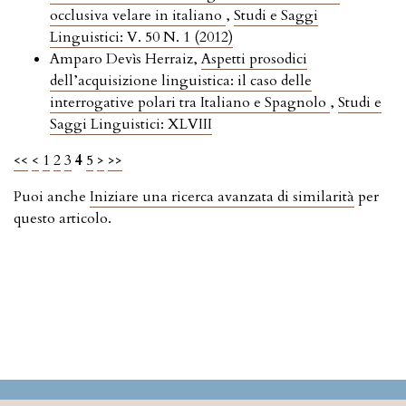
occlusiva velare in italiano
,
Studi e Saggi
Linguistici: V. 50 N. 1 (2012)
Amparo Devìs Herraiz,
Aspetti prosodici
dell’acquisizione linguistica: il caso delle
interrogative polari tra Italiano e Spagnolo
,
Studi e
Saggi Linguistici: XLVIII
<<
<
1
2
3
4
5
>
>>
Puoi anche
Iniziare una ricerca avanzata di similarità
per
questo articolo.