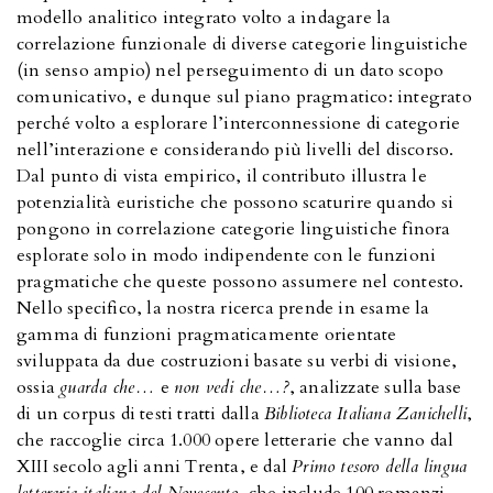
modello analitico integrato volto a indagare la
correlazione funzionale di diverse categorie linguistiche
(in senso ampio) nel perseguimento di un dato scopo
comunicativo, e dunque sul piano pragmatico: integrato
perché volto a esplorare l’interconnessione di categorie
nell’interazione e considerando più livelli del discorso.
Dal punto di vista empirico, il contributo illustra le
potenzialità euristiche che possono scaturire quando si
pongono in correlazione categorie linguistiche finora
esplorate solo in modo indipendente con le funzioni
pragmatiche che queste possono assumere nel contesto.
Nello specifico, la nostra ricerca prende in esame la
gamma di funzioni pragmaticamente orientate
sviluppata da due costruzioni basate su verbi di visione,
ossia
guarda che…
e
non vedi che…?
, analizzate sulla base
di un corpus di testi tratti dalla
Biblioteca Italiana Zanichelli
,
che raccoglie circa 1.000 opere letterarie che vanno dal
XIII secolo agli anni Trenta, e dal
Primo tesoro della lingua
letteraria italiana del Novecento
, che include 100 romanzi