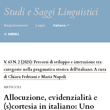
Studi e Saggi Linguistici
##plugins.themes.healthScience
Registrazione
Login
Italiano
MENU
V. 63 N. 2 (2025): Percorsi di sviluppo e interazione tra
categorie nella pragmatica storica dell'italiano. A cura
di Chiara Fedriani e Maria Napoli
ARTICOLI
Allocuzione, evidenzialità e
(s)cortesia in italiano: Uno