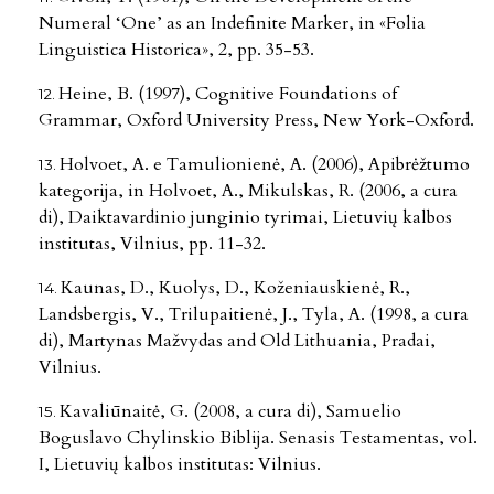
Numeral ‘One’ as an Indefinite Marker, in «Folia
Linguistica Historica», 2, pp. 35-53.
Heine, B. (1997), Cognitive Foundations of
Grammar, Oxford University Press, New York-Oxford.
Holvoet, A. e Tamulionienė, A. (2006), Apibrėžtumo
kategorija, in Holvoet, A., Mikulskas, R. (2006, a cura
di), Daiktavardinio junginio tyrimai, Lietuvių kalbos
institutas, Vilnius, pp. 11-32.
Kaunas, D., Kuolys, D., Koženiauskienė, R.,
Landsbergis, V., Trilupaitienė, J., Tyla, A. (1998, a cura
di), Martynas Mažvydas and Old Lithuania, Pradai,
Vilnius.
Kavaliūnaitė, G. (2008, a cura di), Samuelio
Boguslavo Chylinskio Biblija. Senasis Testamentas, vol.
I, Lietuvių kalbos institutas: Vilnius.