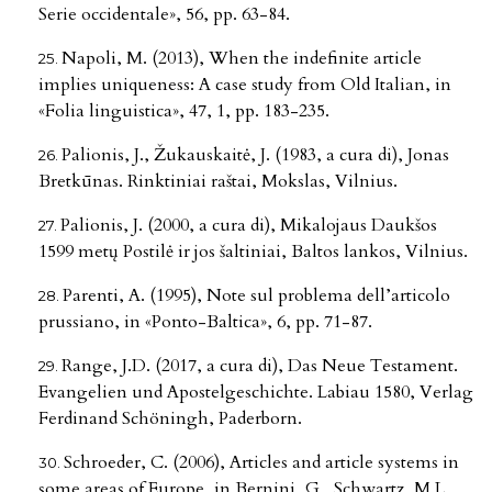
Serie occidentale», 56, pp. 63-84.
Napoli, M. (2013), When the indefinite article
implies uniqueness: A case study from Old Italian, in
«Folia linguistica», 47, 1, pp. 183-235.
Palionis, J., Žukauskaitė, J. (1983, a cura di), Jonas
Bretkūnas. Rinktiniai raštai, Mokslas, Vilnius.
Palionis, J. (2000, a cura di), Mikalojaus Daukšos
1599 metų Postilė ir jos šaltiniai, Baltos lankos, Vilnius.
Parenti, A. (1995), Note sul problema dell’articolo
prussiano, in «Ponto-Baltica», 6, pp. 71-87.
Range, J.D. (2017, a cura di), Das Neue Testament.
Evangelien und Apostelgeschichte. Labiau 1580, Verlag
Ferdinand Schöningh, Paderborn.
Schroeder, C. (2006), Articles and article systems in
some areas of Europe, in Bernini, G., Schwartz, M.L.