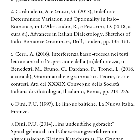
Cardinaletti, A. e Giusti, G. (2018), Indefinite
Determiners: Variation and Optionality in Italo-
Romance, in D’Alessandro, R., e Pescarini, D. (2018, a
cura di), Advances in Italian Dialectology. Sketches of
Italo-Romance Grammars, Brill, Leiden, pp. 135-161.
Cerri, A. (2016), Interferenza basso-tedesca nei testi
lettoni antichi: l’espressione della (in)definitezza, in
Benedetti, M., Bruno, C., Dardano, P., Tronci, L. (2016,
a cura di), Grammatiche e grammatici. Teorie, testi e
contesti. Atti del XXXIX Convegno della Società
Italiana di Glottologia, Il calamo, Roma, pp. 219-225.
Dini, P.U. (1997), Le lingue baltiche, La Nuova Italia,
Firenze.
Dini, P.U. (2014), „ins undeudſche gebracht‟.
Sprachgebrauch und Übersetzungsverfahren im
altpreussischen Kleinen Katechismus, De Gruyter,