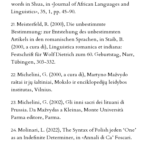
words in Shua, in «Journal of African Languages and
Linguistics», 35, 1, pp. 45-90.
Meisterfeld, R. (2000), Die unbestimmte
Bestimmung: zur Entstehung des unbestimmten
Artikels in den romanischen Sprachen, in Staib, B.
(2000, a cura di), Linguistica romanica et indiana:
Festschrift für Wolf Dietrich zum 60. Geburtstag, Narr,
Tübingen, 303-332.
Michelini, G. (2000, a cura di), Martyno Mažvydo
raštai ir jų šaltiniai, Mokslo ir enciklopedijų leidybos
institutas, Vilnius.
Michelini, G. (2002), Gli inni sacri dei lituani di
Prussia. Da Mažvydas a Kleinas, Monte Università
Parma editore, Parma.
Molinari, L. (2022), The Syntax of Polish jeden ‘One’
as an Indefinite Determiner, in «Annali di Ca’ Foscari.