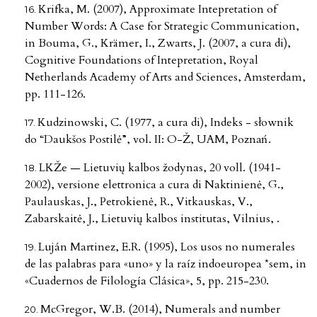
Krifka, M. (2007), Approximate Intepretation of
Number Words: A Case for Strategic Communication,
in Bouma, G., Krämer, I., Zwarts, J. (2007, a cura di),
Cognitive Foundations of Intepretation, Royal
Netherlands Academy of Arts and Sciences, Amsterdam,
pp. 111-126.
Kudzinowski, C. (1977, a cura di), Indeks - słownik
do “Daukšos Postilė”, vol. II: O-Ž, UAM, Poznań.
LKŽe — Lietuvių kalbos žodynas, 20 voll. (1941-
2002), versione elettronica a cura di Naktinienė, G.,
Paulauskas, J., Petrokienė, R., Vitkauskas, V.,
Zabarskaitė, J., Lietuvių kalbos institutas, Vilnius, .
Luján Martinez, E.R. (1995), Los usos no numerales
de las palabras para «uno» y la raíz indoeuropea *sem, in
«Cuadernos de Filología Clásica», 5, pp. 215-230.
McGregor, W.B. (2014), Numerals and number