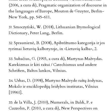
(2006, a cura di), Pragmatic organization of discourse in
the languages of Europe, Mouton de Gruyter, Berlin-
New York, pp. 545-611.
Smoczyński, W. (2018), Lithuanian Etymological
Dictionary, Peter Lang, Berlin.
Spraunienė, B. (2008), Apibrėžtumo kategorija ir jos
tyrimai lietuvių kalbotyroje, in «Lietuvių kalba», 2.
Subačius, G. (1993, a cura di), Martynas Mažvydas.
Katekizmas ir kiti raštai / Catechismus und andere
Schriften, Baltos lankos, Vilnius.
Urbas, D. (1998), Martyno Mažvydo raštų žodynas,
Mokslo ir enciklopedijų leidybos institutas, Vilnius
[19961].
de la Villa, J. (2010), Numerals, in Baldi, P. e
Cuzzolin, P. (2010, a cura di), New Perspectives on