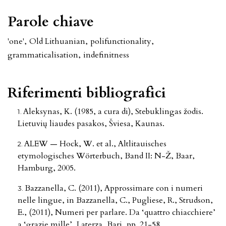
Parole chiave
'one'
,
Old Lithuanian
,
polifunctionality
,
grammaticalisation
,
indefinitness
Riferimenti bibliografici
Aleksynas, K. (1985, a cura di), Stebuklingas žodis.
Lietuvių liaudes pasakos, Šviesa, Kaunas.
ALEW — Hock, W. et al., Altlitauisches
etymologisches Wörterbuch, Band II: N-Ž, Baar,
Hamburg, 2005.
Bazzanella, C. (2011), Approssimare con i numeri
nelle lingue, in Bazzanella, C., Pugliese, R., Strudson,
E., (2011), Numeri per parlare. Da ‘quattro chiacchiere’
a ‘grazie mille’, Laterza, Bari, pp. 21-58.