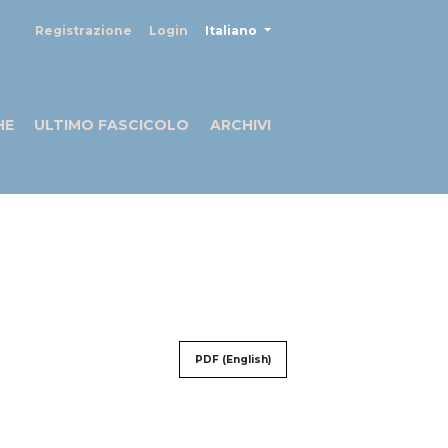
##plugins.themes.healthSciences
Registrazione
Login
Italiano
HE
ULTIMO FASCICOLO
ARCHIVI
PDF (English)