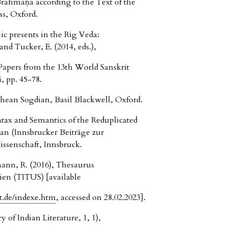
Brāhmaṇa according to the Text of the
ss, Oxford.
c presents in the Rig Veda:
 and Tucker, E. (2014, eds.),
: Papers from the 13th World Sanskrit
, pp. 45-78.
hean Sogdian, Basil Blackwell, Oxford.
ntax and Semantics of the Reduplicated
n (Innsbrucker Beiträge zur
wissenschaft, Innsbruck.
tmann, R. (2016), Thesaurus
en (TITUS) [available
rt.de/indexe.htm
, accessed on 28.02.2023].
y of Indian Literature, 1, 1),