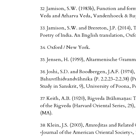
Jamison, S.W. (1983b), Function and form
Veda and Atharva Veda, Vandenhoeck & Rup
Jamison, S.W. and Brereton, J.P. (2014), 
Poetry of India. An English translation, Oxfo
Oxford / New York.
Jensen, H. (1959), Altarmenische Gramma
Joshi, S.D. and Roodbergen, J.A.F. (197
Bahuvrīhidvandvāhnika (P. 2.2.23-2.2.38) (P
Study in Sanskrit, 9), University of Poona, 
Keith, A.B. (1920), Rigveda Brāhmaṇas: 
of the Rigveda (Harvard Oriental Series, 25
(MA).
Klein, J.S. (2003), Āmreḍitas and Related 
«Journal of the American Oriental Society», 