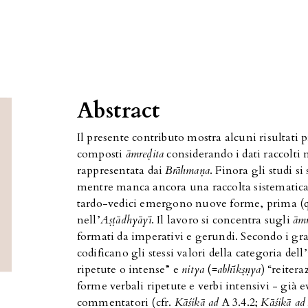
Abstract
Il presente contributo mostra alcuni risultati p
composti
āmreḍita
considerando i dati raccolti 
rappresentata dai
Brāhmaṇa
. Finora gli studi s
mentre manca ancora una raccolta sistematica n
tardo-vedici emergono nuove forme, prima (qua
nell’
Aṣṭādhyāyī
. Il lavoro si concentra sugli
ām
formati da imperativi e gerundi. Secondo i gr
codificano gli stessi valori della categoria dell
ripetute o intense” e
nitya
(=
abhīkṣṇya
) “reiter
forme verbali ripetute e verbi intensivi - già e
commentatori (cfr.
Kāśikā ad
A 3.4.2;
Kāśikā ad