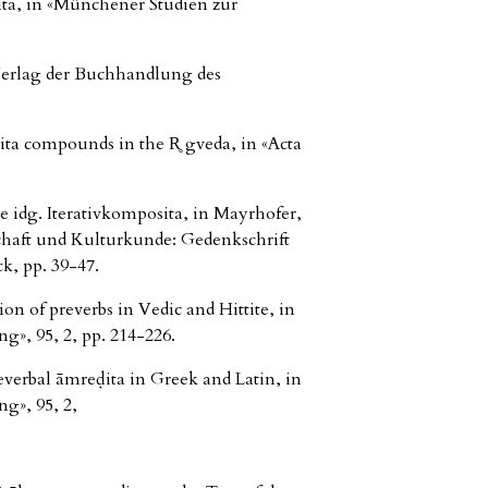
ta, in «Münchener Studien zur
 Verlag der Buchhandlung des
ita compounds in the R̥ gveda, in «Acta
ie idg. Iterativkomposita, in Mayrhofer,
schaft und Kulturkunde: Gedenkschrift
k, pp. 39-47.
on of preverbs in Vedic and Hittite, in
ng», 95, 2, pp. 214-226.
reverbal āmreḍita in Greek and Latin, in
ng», 95, 2,