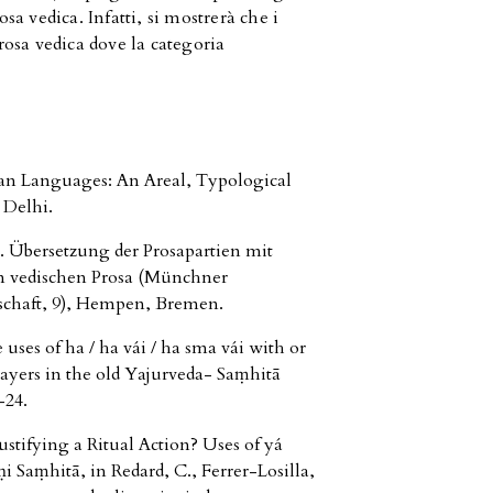
osa vedica. Infatti, si mostrerà che i
rosa vedica dove la categoria
sian Languages: An Areal, Typological
 Delhi.
. Übersetzung der Prosapartien mit
n vedischen Prosa (Münchner
schaft, 9), Hempen, Bremen.
ses of ha / ha vái / ha sma vái with or
layers in the old Yajurveda- Saṃhitā
-24.
stifying a Ritual Action? Uses of yá
 Saṃhitā, in Redard, C., Ferrer-Losilla,