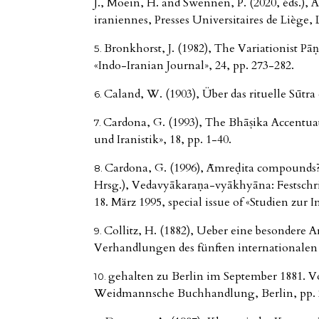
J., Moein, H. and Swennen, P. (2020, éds.), A
iraniennes, Presses Universitaires de Liège, 
Bronkhorst, J. (1982), The Variationist Pāṇ
«Indo-Iranian Journal», 24, pp. 273-282.
Caland, W. (1903), Über das rituelle Sūtr
Cardona, G. (1993), The Bhāṣika Accentuat
und Iranistik», 18, pp. 1-40.
Cardona, G. (1996), Āmreḍita compounds?,
Hrsg.), Vedavyākaraṇa-vyākhyāna: Festschr
18. März 1995, special issue of «Studien zur I
Collitz, H. (1882), Ueber eine besondere A
Verhandlungen des fünften internationalen
gehalten zu Berlin im September 1881. Vol
Weidmannsche Buchhandlung, Berlin, pp. 