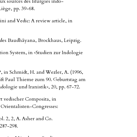
ux sources des liturgies indo-
Liège, pp. 39-68.
ini and Vedic: A review article, in
a des Baudhāyana, Brockhaus, Leipzig.
ion System, in «Studien zur Indologie
 in Schmidt, H. and Wezler, A. (1996,
ift Paul Thieme zum 90. Geburtstag am
ndologie und Iranistik», 20, pp. 67-72.
rt vedischer Composita, in
 Orientalisten-Congresses:
. 2, 2, A. Asher and Co.
287-298.