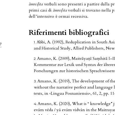
āmreḍita
verbali sono presenti a partire dalla pr
primi casi di
āmreḍita
verbali si trovano nella p
dell’intensivo è ormai recessiva.
Riferimenti bibliografici
Abbi, A. (1992), Reduplication in South A
7
and Historical Study, Allied Publishers, New
Amano, K. (2009), Maitrāyaṇī Saṃhitā I–II
Kommentar zur Lexik und Syntax der ältere
Forschungen zur historischen Sprachwissen
Amano, K. (2019), The development of the u
without the narrative perfect and language 
texts, in «Lingua Posnaniensis», 61, 2, pp. 11
Amano, K. (2020), What is “ knowledge” ju
evám véda / yá evám vidván in the Maitrayaṇi