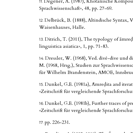
Degener, A. (1987), Khotanische Komposi
Sprachwissenschaft», 48, pp. 27-69.
Delbrück, B. (1888), Altindische Syntax,
Waisenhauses, Halle.
Ditrich, T. (2011), The typology of āmreḍ
linguistica asiatica», 1, pp. 71-83.
Dressler, W. (1968), Ved. divé-dive und d
M. (1968, Hrsg.), Studien zur Sprachwissen
für Wilhelm Brandenstein, AMOE, Innsbruc
Dunkel, G.E. (1981a), Āmreḍita and iterati
«Zeitschrift für vergleichende Sprachforschu
Dunkel, G.E. (1981b), Further traces of p
«Zeitschrift für vergleichende Sprachforschu
pp. 226-231.