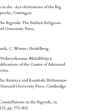
 in the -áya-formations of the Rig
recht, Göttingen.
The Rigveda: The Earliest Religious
rd University Press,
tik, C. Winter, Heidelberg.
4), Vedavyākaraṇa-Mahābhāṣya:
ublications of the Centre of Advanced
Poona.
The Aitareya and Kauṣītaki Brāhmaṇas
), Harvard University Press, Cambridge
Constellations in the Rigveda, in
123, pp. 773-802.