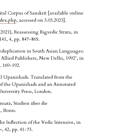
al Corpus of Sanskrit [available online
ndex.php
, accessed on 3.03.2023].
2021), Reassessing Rigvedic Strata, in
41, 4, pp. 847-865.
Reduplication in South Asian Languages:
 Allied Publishers, New Delhi, 1992’, in
p. 169-192.
al Upanishads. Translated from the
 of the Upanishads and an Annotated
niversity Press, London.
atz, Studien über die
, Bonn.
e Inflection of the Vedic Intensive, in
, 42, pp. 41-73.