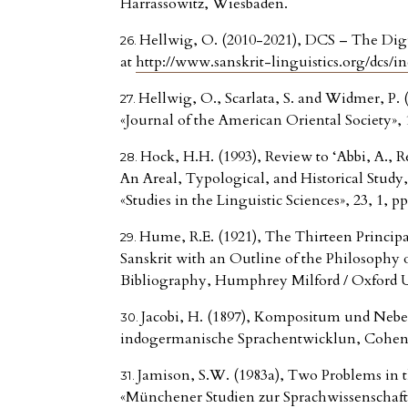
Harrassowitz, Wiesbaden.
Hellwig, O. (2010-2021), DCS – The Digit
at
http://www.sanskrit-linguistics.org/dcs/i
Hellwig, O., Scarlata, S. and Widmer, P. (
«Journal of the American Oriental Society», 1
Hock, H.H. (1993), Review to ‘Abbi, A., 
An Areal, Typological, and Historical Study,
«Studies in the Linguistic Sciences», 23, 1, p
Hume, R.E. (1921), The Thirteen Princip
Sanskrit with an Outline of the Philosophy
Bibliography, Humphrey Milford / Oxford U
Jacobi, H. (1897), Kompositum und Nebens
indogermanische Sprachentwicklun, Cohen
Jamison, S.W. (1983a), Two Problems in th
«Münchener Studien zur Sprachwissenschaft»