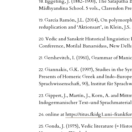
Eggeling, J. (1882-1900), The Śatapatha 
Mādhyandina School. 5 vols., Clarendon Pre
García Ramón, J.L. (2014), On polymorphi
reduplication and ‘Aktionsart’, in Klein, J.S.
Vedic and Sanskrit Historical linguistics
Conference, Motilal Banarsidass, New Delhi
Gershevitch, I. (1961), Grammar of Manic
Giannakis, G.K. (1997), Studies in the Sy
Presents of Homeric Greek and Indo-Europea
Sprachwissenschaft, 90), Institut für Sprach
Gippert, J., Martín, J., Korn, A. and Mit
Indogermanischer Text-und Sprachmateriali
online at
https://titus.fkidg1.uni-frankfu
Gonda, J. (1975), Vedic literature (= Histor