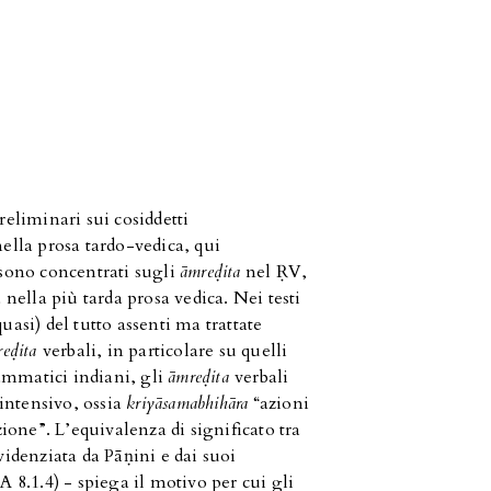
reliminari sui cosiddetti
nella prosa tardo-vedica, qui
i sono concentrati sugli
āmreḍita
nel ṚV,
ella più tarda prosa vedica. Nei testi
si) del tutto assenti ma trattate
reḍita
verbali, in particolare su quelli
ammatici indiani, gli
āmreḍita
verbali
’intensivo, ossia
kriyāsamabhihāra
“azioni
azione”. L’equivalenza di significato tra
videnziata da Pāṇini e dai suoi
A 8.1.4) - spiega il motivo per cui gli