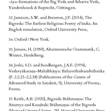
-áya-formations of the Rig Veda and Atharva Veda,
Vandenhoeck & Ruprecht, Göttingen.
Jamison, S.W. and Brereton, J.P. (2014), The
Rigveda: The Earliest Religious Poetry of India. An
English translation, Oxford University Press,
Oxford / New York.
Jensen, H. (1959), Altarmenische Grammatik, C.
Winter, Heidelberg.
Joshi, S.D. and Roodbergen, J.A.F. (1974),
Vedavyākaraṇa-Mahābhāṣya: Bahuvrīhidvandvāhnika
(P. 2.2.23-2.2.38) (Publications of the Centre of
Advanced Study in Sanskrit, 9), University of Poona,
Poona.
Keith, A.B. (1920), Rigveda Brāhmaṇas: The
Aitareya and Kauṣītaki Brāhmaṇas of the Rigveda
(Harvard Oriental Series, 25), Harvard University Press,