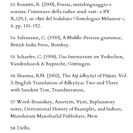
Ronzitti, R. (2009), Poesia, metalinguaggio e
scienza: l’intensivo della radice aind. vart- e RV
X,129,1, in «Atti del Sodalizio Glottologico Milanese »,
4, pp. 141-152.
Salemann, C. (1930), A Middle-Persian grammar,
British India Press, Bombay.
Schaefer, C. (1994), Das Intensivum im Vedischen,
Vandenhoeck & Ruprecht, Göttingen.
Sharma, R.N. (2002), The Aṣṭ ādhyāyī of Pāṇini. Vol.
3: English Translation of Adhyāyas Two and Three
with Sanskrit Text, Transliteration,
Word-Boundary, Anuvr̥ tti, Vr̥ tti, Explanatory
notes, Derivational History of Examples, and Indices,
Munshiram Manoharlal Publishers, New
Delhi.