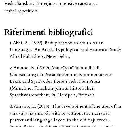
Vedic Sanskrit
,
āmreḍitas
,
intensive category
,
verbal repetition
Riferimenti bibliografici
Abbi, A. (1992), Reduplication in South Asian
Languages: An Areal, Typological and Historical Study,
Allied Publishers, New Delhi.
Amano, K. (2009), Maitrāyaṇī Saṃhitā I–II.
Übersetzung der Prosapartien mit Kommentar zur
Lexik und Syntax der älteren vedischen Prosa
(Münchner Forschungen zur historischen
Sprachwissenschaft, 9), Hempen, Bremen.
Amano, K. (2019), The development of the uses of ha
/ ha vái / ha sma vái with or without the narrative
perfect and language layers in the old Yajurveda-
Saṃhitā texts, in «Lingua Posnaniensis», 61, 2, pp. 11-