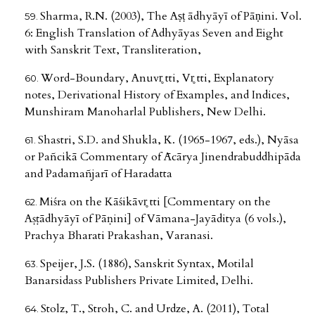
Sharma, R.N. (2003), The Aṣṭ ādhyāyī of Pāṇini. Vol.
6: English Translation of Adhyāyas Seven and Eight
with Sanskrit Text, Transliteration,
Word-Boundary, Anuvr̥ tti, Vr̥ tti, Explanatory
notes, Derivational History of Examples, and Indices,
Munshiram Manoharlal Publishers, New Delhi.
Shastri, S.D. and Shukla, K. (1965-1967, eds.), Nyāsa
or Pañcikā Commentary of Ācārya Jinendrabuddhipāda
and Padamañjarī of Haradatta
Miśra on the Kāśikāvr̥ tti [Commentary on the
Aṣṭādhyāyī of Pāṇini] of Vāmana-Jayāditya (6 vols.),
Prachya Bharati Prakashan, Varanasi.
Speijer, J.S. (1886), Sanskrit Syntax, Motilal
Banarsidass Publishers Private Limited, Delhi.
Stolz, T., Stroh, C. and Urdze, A. (2011), Total