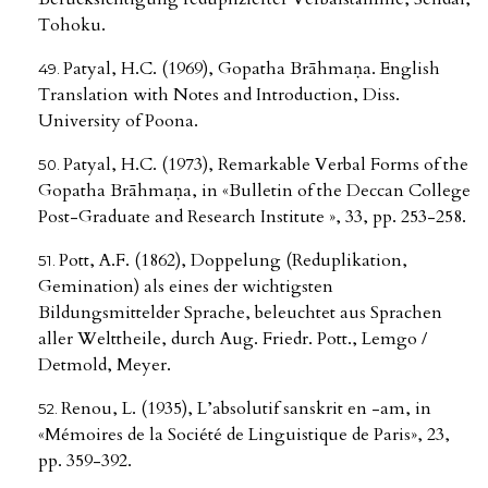
Tohoku.
Patyal, H.C. (1969), Gopatha Brāhmaṇa. English
Translation with Notes and Introduction, Diss.
University of Poona.
Patyal, H.C. (1973), Remarkable Verbal Forms of the
Gopatha Brāhmaṇa, in «Bulletin of the Deccan College
Post-Graduate and Research Institute », 33, pp. 253-258.
Pott, A.F. (1862), Doppelung (Reduplikation,
Gemination) als eines der wichtigsten
Bildungsmittelder Sprache, beleuchtet aus Sprachen
aller Welttheile, durch Aug. Friedr. Pott., Lemgo /
Detmold, Meyer.
Renou, L. (1935), L’absolutif sanskrit en -am, in
«Mémoires de la Société de Linguistique de Paris», 23,
pp. 359-392.