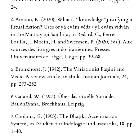
24.
Amano, K. (2020), What is “ knowledge” justifying a
Ritual Action? Uses of yá evám véda / yá evám vidván
in the Maitrayaṇi Saṃhitā, in Redard, C., Ferrer-
Losilla, J., Moein, H. and Swennen, P. (2020, éds.), Aux
sources des liturgies indo-iraniennes, Presses
Universitaires de Liège, Liège, pp. 39-68.
Bronkhorst, J. (1982), The Variationist Pāṇini and
Vedic: A review article, in «Indo-Iranian Journal», 24,
pp. 273-282.
Caland, W. (1903), Über das rituelle Sūtra des
Baudhāyana, Brockhaus, Leipzig.
Cardona, G. (1993), The Bhāṣika Accentuation
System, in «Studien zur Indologie und Iranistik», 18, pp.
1-40.