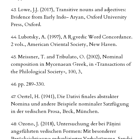
Lowe, J.J. (2017), Transitive nouns and adjectives:
Evidence from Early Indo- Aryan, Oxford University
Press, Oxford.
Lubotsky, A. (1997), A R̥ gvedic Word Concordance.
2 vols., American Oriental Society, New Haven.
Meissner, T. and Tribulato, O. (2002), Nominal
composition in Mycenaean Greek, in «Τransactions of
the Philological Society», 100, 3,
pp. 289-330.
Oertel, H. (1941), Die Dativi finales abstrakter
Nomina und andere Beispiele nominaler Satzfügung
in der vedischen Prosa, Beck, München.
Ozono, J. (2018), Untersuchung der bei Pāṇini
angeführten vedischen Formen: Mit besonderer
Berücksichtigung reduplizierter Verbalstämme, Sendai,