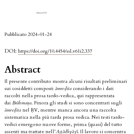
Pubblicato 2024-01-24
DOI:
https://doi.org/10.4454/ssl.v61i2.337
Abstract
Il presente contributo mostra alcuni risultati preliminari
sui cosiddetti composti
āmreḍita
considerando i dati
raccolti nella prosa tardo-vedica, qui rappresentata
dai
Brāhmaṇa
. Finora gli studi si sono concentrati sugli
āmreḍita
nel ṚV, mentre manca ancora una raccolta
sistematica nella più tarda prosa vedica. Nei testi tardo-
vedici emergono nuove forme, prima (quasi) del tutto
assenti ma trattate nell’
Aṣṭādhyāyī
. Il lavoro si concentra