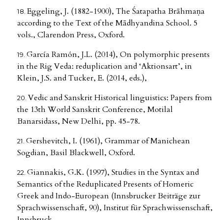
Eggeling, J. (1882-1900), The Śatapatha Brāhmaṇa
according to the Text of the Mādhyandina School. 5
vols., Clarendon Press, Oxford.
García Ramón, J.L. (2014), On polymorphic presents
in the Rig Veda: reduplication and ‘Aktionsart’, in
Klein, J.S. and Tucker, E. (2014, eds.),
Vedic and Sanskrit Historical linguistics: Papers from
the 13th World Sanskrit Conference, Motilal
Banarsidass, New Delhi, pp. 45-78.
Gershevitch, I. (1961), Grammar of Manichean
Sogdian, Basil Blackwell, Oxford.
Giannakis, G.K. (1997), Studies in the Syntax and
Semantics of the Reduplicated Presents of Homeric
Greek and Indo-European (Innsbrucker Beiträge zur
Sprachwissenschaft, 90), Institut für Sprachwissenschaft,
Innsbruck.