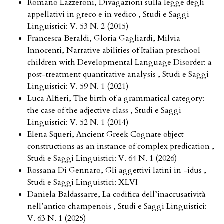
Romano Lazzeroni,
Divagazioni sulla legge degli
appellativi in greco e in vedico
,
Studi e Saggi
Linguistici: V. 53 N. 2 (2015)
Francesca Beraldi, Gloria Gagliardi, Milvia
Innocenti,
Narrative abilities of Italian preschool
children with Developmental Language Disorder: a
post-treatment quantitative analysis
,
Studi e Saggi
Linguistici: V. 59 N. 1 (2021)
Luca Alfieri,
The birth of a grammatical category:
the case of the adjective class
,
Studi e Saggi
Linguistici: V. 52 N. 1 (2014)
Elena Squeri,
Ancient Greek Cognate object
constructions as an instance of complex predication
,
Studi e Saggi Linguistici: V. 64 N. 1 (2026)
Rossana Di Gennaro,
Gli aggettivi latini in -idus
,
Studi e Saggi Linguistici: XLVI
Daniela Baldassarre,
La codifica dell’inaccusatività
nell’antico champenois
,
Studi e Saggi Linguistici:
V. 63 N. 1 (2025)