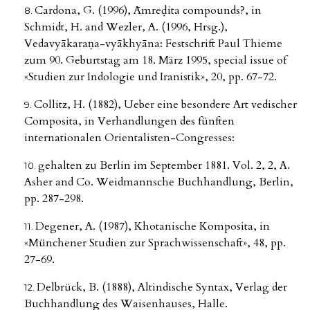
Cardona, G. (1996), Āmreḍita compounds?, in
Schmidt, H. and Wezler, A. (1996, Hrsg.),
Vedavyākaraṇa-vyākhyāna: Festschrift Paul Thieme
zum 90. Geburtstag am 18. März 1995, special issue of
«Studien zur Indologie und Iranistik», 20, pp. 67-72.
Collitz, H. (1882), Ueber eine besondere Art vedischer
Composita, in Verhandlungen des fünften
internationalen Orientalisten-Congresses:
gehalten zu Berlin im September 1881. Vol. 2, 2, A.
Asher and Co. Weidmannsche Buchhandlung, Berlin,
pp. 287-298.
Degener, A. (1987), Khotanische Komposita, in
«Münchener Studien zur Sprachwissenschaft», 48, pp.
27-69.
Delbrück, B. (1888), Altindische Syntax, Verlag der
Buchhandlung des Waisenhauses, Halle.