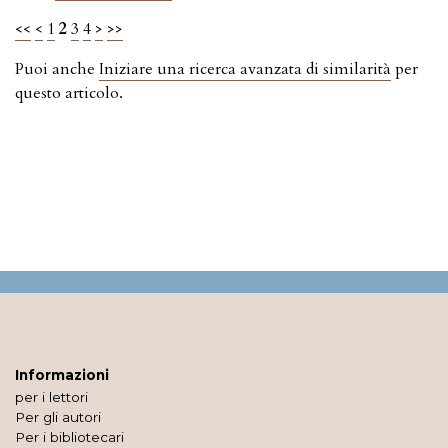
<<
<
1
2
3
4
>
>>
Puoi anche
Iniziare una ricerca avanzata di similarità
per
questo articolo.
Informazioni
per i lettori
Per gli autori
Per i bibliotecari