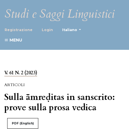
Studi e Saggi Linguistici
##plugins.themes.healthScience
Registrazione
Login
Italiano
MENU
V. 61 N. 2 (2023)
ARTICOLI
Sulla āmreḍitas in sanscrito:
prove sulla prosa vedica
PDF (English)