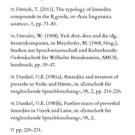
Ditrich, T. (2011), The typology of āmreḍita
compounds in the R̥ gveda, in «Acta linguistica
asiatica», 1, pp. 71-83.
Dressler, W. (1968), Ved. divé-dive und die idg.
Iterativkomposita, in Mayrhofer, M. (1968, Hrsg.),
Studien zur Sprachwissenschaft und Kulturkunde:
Gedenkschrift für Wilhelm Brandenstein, AMOE,
Innsbruck, pp. 39-47.
Dunkel, G.E. (1981a), Āmreḍita and iteration of
preverbs in Vedic and Hittite, in «Zeitschrift für
vergleichende Sprachforschung», 95, 2, pp. 214-226.
Dunkel, G.E. (1981b), Further traces of preverbal
āmreḍita in Greek and Latin, in «Zeitschrift für
vergleichende Sprachforschung», 95, 2,
pp. 226-231.