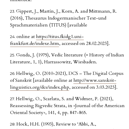
Gippert, J., Martín, J., Korn, A. and Mittmann, R.
(2016), Thesaurus Indogermanischer Text-und
Sprachmaterialien (TITUS) [available
online at
https://titus.fkidg1.uni-
frankfurt.de/indexe.htm
, accessed on 28.02.2023].
Gonda, J. (1975), Vedic literature (= History of Indian
Literature, 1, 1), Harrassowitz, Wiesbaden.
Hellwig, O. (2010-2021), DCS – The Digital Corpus
of Sanskrit [available online at
http://www.sanskrit-
linguistics.org/dcs/index.php
, accessed on 3.03.2023].
Hellwig, O., Scarlata, S. and Widmer, P. (2021),
Reassessing Rigvedic Strata, in «Journal of the American
Oriental Society», 141, 4, pp. 847-865.
Hock, H.H. (1993), Review to ‘Abbi, A.,