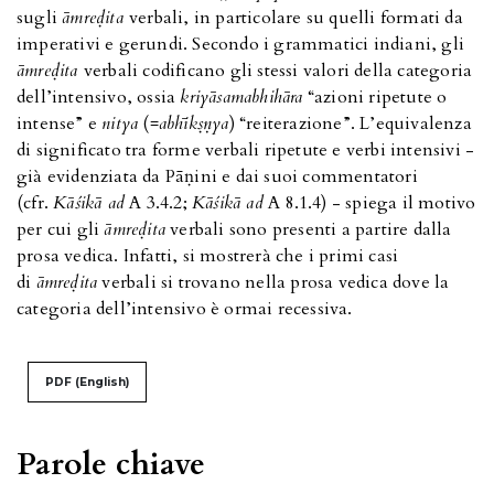
sugli
āmreḍita
verbali, in particolare su quelli formati da
imperativi e gerundi. Secondo i grammatici indiani, gli
āmreḍita
verbali codificano gli stessi valori della categoria
dell’intensivo, ossia
kriyāsamabhihāra
“azioni ripetute o
intense” e
nitya
(=
abhīkṣṇya
) “reiterazione”. L’equivalenza
di significato tra forme verbali ripetute e verbi intensivi -
già evidenziata da Pāṇini e dai suoi commentatori
(cfr.
Kāśikā ad
A 3.4.2;
Kāśikā ad
A 8.1.4) - spiega il motivo
per cui gli
āmreḍita
verbali sono presenti a partire dalla
prosa vedica. Infatti, si mostrerà che i primi casi
di
āmreḍita
verbali si trovano nella prosa vedica dove la
categoria dell’intensivo è ormai recessiva.
PDF (English)
Parole chiave