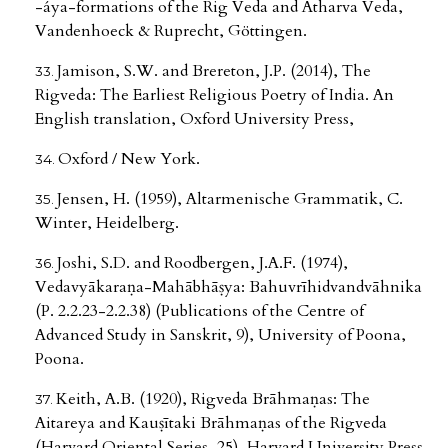
-áya-formations of the Rig Veda and Atharva Veda,
Vandenhoeck & Ruprecht, Göttingen.
Jamison, S.W. and Brereton, J.P. (2014), The
Rigveda: The Earliest Religious Poetry of India. An
English translation, Oxford University Press,
Oxford / New York.
Jensen, H. (1959), Altarmenische Grammatik, C.
Winter, Heidelberg.
Joshi, S.D. and Roodbergen, J.A.F. (1974),
Vedavyākaraṇa-Mahābhāṣya: Bahuvrīhidvandvāhnika
(P. 2.2.23-2.2.38) (Publications of the Centre of
Advanced Study in Sanskrit, 9), University of Poona,
Poona.
Keith, A.B. (1920), Rigveda Brāhmaṇas: The
Aitareya and Kauṣītaki Brāhmaṇas of the Rigveda
(Harvard Oriental Series, 25), Harvard University Press,