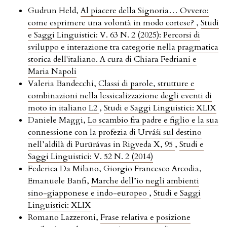
Gudrun Held,
Al piacere della Signoria… Ovvero:
come esprimere una volontà in modo cortese?
,
Studi
e Saggi Linguistici: V. 63 N. 2 (2025): Percorsi di
sviluppo e interazione tra categorie nella pragmatica
storica dell'italiano. A cura di Chiara Fedriani e
Maria Napoli
Valeria Bandecchi,
Classi di parole, strutture e
combinazioni nella lessicalizzazione degli eventi di
moto in italiano L2
,
Studi e Saggi Linguistici: XLIX
Daniele Maggi,
Lo scambio fra padre e figlio e la sua
connessione con la profezia di Urváśī sul destino
nell’aldilà di Purūrávas in Rigveda X, 95
,
Studi e
Saggi Linguistici: V. 52 N. 2 (2014)
Federica Da Milano, Giorgio Francesco Arcodia,
Emanuele Banfi,
Marche dell’io negli ambienti
sino-giapponese e indo-europeo
,
Studi e Saggi
Linguistici: XLIX
Romano Lazzeroni,
Frase relativa e posizione