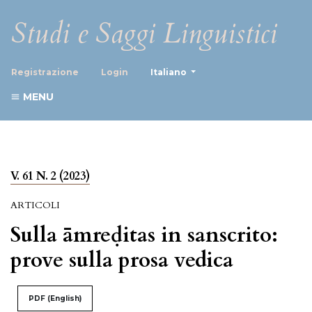
Studi e Saggi Linguistici
##plugins.themes.healthScience
Registrazione
Login
Italiano
MENU
V. 61 N. 2 (2023)
ARTICOLI
Sulla āmreḍitas in sanscrito:
prove sulla prosa vedica
PDF (English)