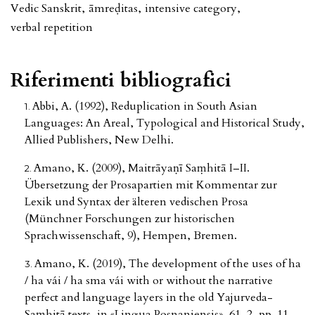
Vedic Sanskrit
,
āmreḍitas
,
intensive category
,
verbal repetition
Riferimenti bibliografici
Abbi, A. (1992), Reduplication in South Asian
Languages: An Areal, Typological and Historical Study,
Allied Publishers, New Delhi.
Amano, K. (2009), Maitrāyaṇī Saṃhitā I–II.
Übersetzung der Prosapartien mit Kommentar zur
Lexik und Syntax der älteren vedischen Prosa
(Münchner Forschungen zur historischen
Sprachwissenschaft, 9), Hempen, Bremen.
Amano, K. (2019), The development of the uses of ha
/ ha vái / ha sma vái with or without the narrative
perfect and language layers in the old Yajurveda-
Saṃhitā texts, in «Lingua Posnaniensis», 61, 2, pp. 11-