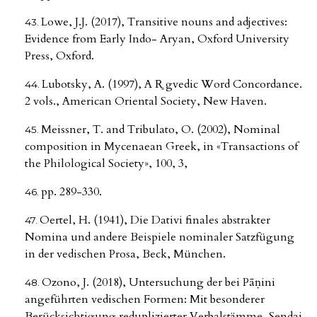
Lowe, J.J. (2017), Transitive nouns and adjectives:
Evidence from Early Indo- Aryan, Oxford University
Press, Oxford.
Lubotsky, A. (1997), A R̥ gvedic Word Concordance.
2 vols., American Oriental Society, New Haven.
Meissner, T. and Tribulato, O. (2002), Nominal
composition in Mycenaean Greek, in «Τransactions of
the Philological Society», 100, 3,
pp. 289-330.
Oertel, H. (1941), Die Dativi finales abstrakter
Nomina und andere Beispiele nominaler Satzfügung
in der vedischen Prosa, Beck, München.
Ozono, J. (2018), Untersuchung der bei Pāṇini
angeführten vedischen Formen: Mit besonderer
Berücksichtigung reduplizierter Verbalstämme, Sendai,