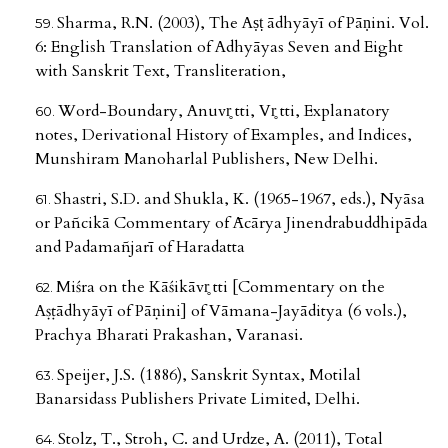
Sharma, R.N. (2003), The Aṣṭ ādhyāyī of Pāṇini. Vol.
6: English Translation of Adhyāyas Seven and Eight
with Sanskrit Text, Transliteration,
Word-Boundary, Anuvr̥ tti, Vr̥ tti, Explanatory
notes, Derivational History of Examples, and Indices,
Munshiram Manoharlal Publishers, New Delhi.
Shastri, S.D. and Shukla, K. (1965-1967, eds.), Nyāsa
or Pañcikā Commentary of Ācārya Jinendrabuddhipāda
and Padamañjarī of Haradatta
Miśra on the Kāśikāvr̥ tti [Commentary on the
Aṣṭādhyāyī of Pāṇini] of Vāmana-Jayāditya (6 vols.),
Prachya Bharati Prakashan, Varanasi.
Speijer, J.S. (1886), Sanskrit Syntax, Motilal
Banarsidass Publishers Private Limited, Delhi.
Stolz, T., Stroh, C. and Urdze, A. (2011), Total