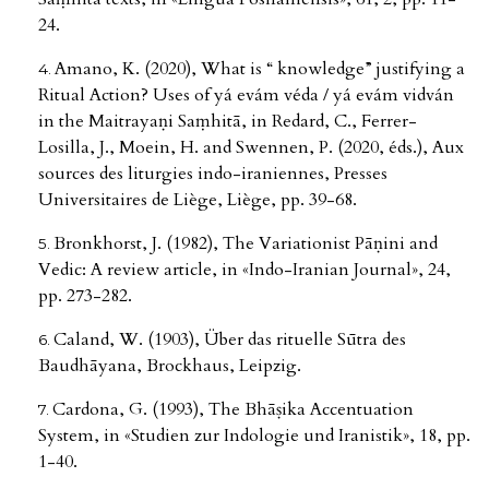
24.
Amano, K. (2020), What is “ knowledge” justifying a
Ritual Action? Uses of yá evám véda / yá evám vidván
in the Maitrayaṇi Saṃhitā, in Redard, C., Ferrer-
Losilla, J., Moein, H. and Swennen, P. (2020, éds.), Aux
sources des liturgies indo-iraniennes, Presses
Universitaires de Liège, Liège, pp. 39-68.
Bronkhorst, J. (1982), The Variationist Pāṇini and
Vedic: A review article, in «Indo-Iranian Journal», 24,
pp. 273-282.
Caland, W. (1903), Über das rituelle Sūtra des
Baudhāyana, Brockhaus, Leipzig.
Cardona, G. (1993), The Bhāṣika Accentuation
System, in «Studien zur Indologie und Iranistik», 18, pp.
1-40.