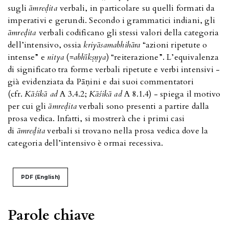
sugli
āmreḍita
verbali, in particolare su quelli formati da
imperativi e gerundi. Secondo i grammatici indiani, gli
āmreḍita
verbali codificano gli stessi valori della categoria
dell’intensivo, ossia
kriyāsamabhihāra
“azioni ripetute o
intense” e
nitya
(=
abhīkṣṇya
) “reiterazione”. L’equivalenza
di significato tra forme verbali ripetute e verbi intensivi -
già evidenziata da Pāṇini e dai suoi commentatori
(cfr.
Kāśikā ad
A 3.4.2;
Kāśikā ad
A 8.1.4) - spiega il motivo
per cui gli
āmreḍita
verbali sono presenti a partire dalla
prosa vedica. Infatti, si mostrerà che i primi casi
di
āmreḍita
verbali si trovano nella prosa vedica dove la
categoria dell’intensivo è ormai recessiva.
PDF (English)
Parole chiave