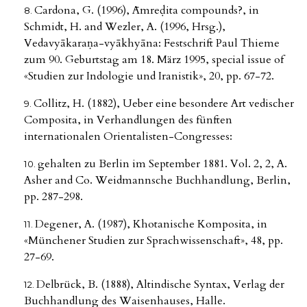
Cardona, G. (1996), Āmreḍita compounds?, in
Schmidt, H. and Wezler, A. (1996, Hrsg.),
Vedavyākaraṇa-vyākhyāna: Festschrift Paul Thieme
zum 90. Geburtstag am 18. März 1995, special issue of
«Studien zur Indologie und Iranistik», 20, pp. 67-72.
Collitz, H. (1882), Ueber eine besondere Art vedischer
Composita, in Verhandlungen des fünften
internationalen Orientalisten-Congresses:
gehalten zu Berlin im September 1881. Vol. 2, 2, A.
Asher and Co. Weidmannsche Buchhandlung, Berlin,
pp. 287-298.
Degener, A. (1987), Khotanische Komposita, in
«Münchener Studien zur Sprachwissenschaft», 48, pp.
27-69.
Delbrück, B. (1888), Altindische Syntax, Verlag der
Buchhandlung des Waisenhauses, Halle.