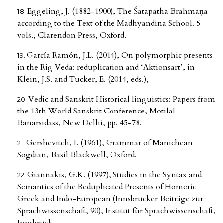
Eggeling, J. (1882-1900), The Śatapatha Brāhmaṇa
according to the Text of the Mādhyandina School. 5
vols., Clarendon Press, Oxford.
García Ramón, J.L. (2014), On polymorphic presents
in the Rig Veda: reduplication and ‘Aktionsart’, in
Klein, J.S. and Tucker, E. (2014, eds.),
Vedic and Sanskrit Historical linguistics: Papers from
the 13th World Sanskrit Conference, Motilal
Banarsidass, New Delhi, pp. 45-78.
Gershevitch, I. (1961), Grammar of Manichean
Sogdian, Basil Blackwell, Oxford.
Giannakis, G.K. (1997), Studies in the Syntax and
Semantics of the Reduplicated Presents of Homeric
Greek and Indo-European (Innsbrucker Beiträge zur
Sprachwissenschaft, 90), Institut für Sprachwissenschaft,
Innsbruck.