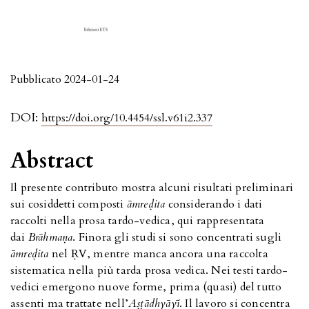
Pubblicato 2024-01-24
DOI:
https://doi.org/10.4454/ssl.v61i2.337
Abstract
Il presente contributo mostra alcuni risultati preliminari
sui cosiddetti composti
āmreḍita
considerando i dati
raccolti nella prosa tardo-vedica, qui rappresentata
dai
Brāhmaṇa
. Finora gli studi si sono concentrati sugli
āmreḍita
nel ṚV, mentre manca ancora una raccolta
sistematica nella più tarda prosa vedica. Nei testi tardo-
vedici emergono nuove forme, prima (quasi) del tutto
assenti ma trattate nell’
Aṣṭādhyāyī
. Il lavoro si concentra