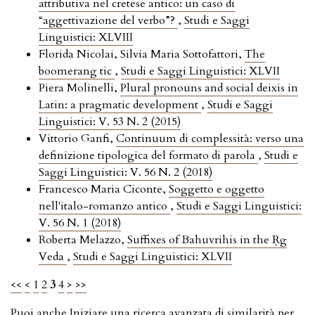
attributiva nel cretese antico: un caso di
“aggettivazione del verbo”?
,
Studi e Saggi
Linguistici: XLVIII
Florida Nicolai, Silvia Maria Sottofattori,
The
boomerang tic
,
Studi e Saggi Linguistici: XLVII
Piera Molinelli,
Plural pronouns and social deixis in
Latin: a pragmatic development
,
Studi e Saggi
Linguistici: V. 53 N. 2 (2015)
Vittorio Ganfi,
Continuum di complessità: verso una
definizione tipologica del formato di parola
,
Studi e
Saggi Linguistici: V. 56 N. 2 (2018)
Francesco Maria Ciconte,
Soggetto e oggetto
nell'italo-romanzo antico
,
Studi e Saggi Linguistici:
V. 56 N. 1 (2018)
Roberta Melazzo,
Suffixes of Bahuvrihis in the Ṛg
Veda
,
Studi e Saggi Linguistici: XLVII
<<
<
1
2
3
4
>
>>
Puoi anche
Iniziare una ricerca avanzata di similarità
per