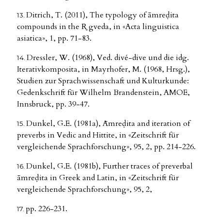
Ditrich, T. (2011), The typology of āmreḍita
compounds in the R̥ gveda, in «Acta linguistica
asiatica», 1, pp. 71-83.
Dressler, W. (1968), Ved. divé-dive und die idg.
Iterativkomposita, in Mayrhofer, M. (1968, Hrsg.),
Studien zur Sprachwissenschaft und Kulturkunde:
Gedenkschrift für Wilhelm Brandenstein, AMOE,
Innsbruck, pp. 39-47.
Dunkel, G.E. (1981a), Āmreḍita and iteration of
preverbs in Vedic and Hittite, in «Zeitschrift für
vergleichende Sprachforschung», 95, 2, pp. 214-226.
Dunkel, G.E. (1981b), Further traces of preverbal
āmreḍita in Greek and Latin, in «Zeitschrift für
vergleichende Sprachforschung», 95, 2,
pp. 226-231.