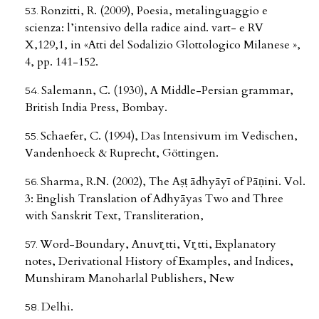
Ronzitti, R. (2009), Poesia, metalinguaggio e
scienza: l’intensivo della radice aind. vart- e RV
X,129,1, in «Atti del Sodalizio Glottologico Milanese »,
4, pp. 141-152.
Salemann, C. (1930), A Middle-Persian grammar,
British India Press, Bombay.
Schaefer, C. (1994), Das Intensivum im Vedischen,
Vandenhoeck & Ruprecht, Göttingen.
Sharma, R.N. (2002), The Aṣṭ ādhyāyī of Pāṇini. Vol.
3: English Translation of Adhyāyas Two and Three
with Sanskrit Text, Transliteration,
Word-Boundary, Anuvr̥ tti, Vr̥ tti, Explanatory
notes, Derivational History of Examples, and Indices,
Munshiram Manoharlal Publishers, New
Delhi.