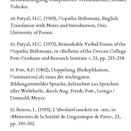
Tohoku.
Patyal, H.C. (1969), Gopatha Brāhmaṇa. English
Translation with Notes and Introduction, Diss.
University of Poona.
Patyal, H.C. (1973), Remarkable Verbal Forms of the
Gopatha Brāhmaṇa, in «Bulletin of the Deccan College
Post-Graduate and Research Institute », 33, pp. 253-258.
Pott, A.F. (1862), Doppelung (Reduplikation,
Gemination) als eines der wichtigsten
Bildungsmittelder Sprache, beleuchtet aus Sprachen
aller Welttheile, durch Aug. Friedr. Pott., Lemgo /
Detmold, Meyer.
Renou, L. (1935), L’absolutif sanskrit en -am, in
«Mémoires de la Société de Linguistique de Paris», 23,
pp. 359-392.