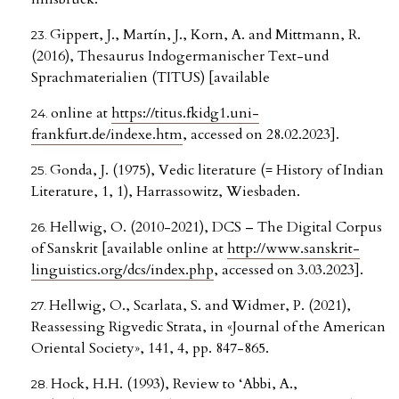
Gippert, J., Martín, J., Korn, A. and Mittmann, R.
(2016), Thesaurus Indogermanischer Text-und
Sprachmaterialien (TITUS) [available
online at
https://titus.fkidg1.uni-
frankfurt.de/indexe.htm
, accessed on 28.02.2023].
Gonda, J. (1975), Vedic literature (= History of Indian
Literature, 1, 1), Harrassowitz, Wiesbaden.
Hellwig, O. (2010-2021), DCS – The Digital Corpus
of Sanskrit [available online at
http://www.sanskrit-
linguistics.org/dcs/index.php
, accessed on 3.03.2023].
Hellwig, O., Scarlata, S. and Widmer, P. (2021),
Reassessing Rigvedic Strata, in «Journal of the American
Oriental Society», 141, 4, pp. 847-865.
Hock, H.H. (1993), Review to ‘Abbi, A.,