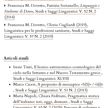
Francesca M. Dovetto,
Patrizia Sorianello,
Linguaggio e
Sindrome di Down
,
Studi e Saggi Linguistici: V. 52 N. 2
(2014)
Francesca M. Dovetto,
Gloria Gagliardi (2019),
Linguistica per le professioni sanitarie
,
Studi e Saggi
Linguistici: V. 57 N. 2 (2019)
Articoli simili
Irene Tinti,
Il lessico astronomico-cosmologico del
cielo nella Settanta e nel Nuovo Testamento greco
,
Studi e Saggi Linguistici: XLVIII
Marco Ciceri,
A proposito di messapico <S(S)> / <š(š)>
,
Studi e Saggi Linguistici: V. 51 N. 2 (2013)
Maria Napoli, Chiara Fedriani,
Pragmatica storica
dell’italiano: ieri, oggi, domani
,
Studi e Saggi
Linguistici: V. 63 N. 2 (2025): Percorsi di sviluppo e