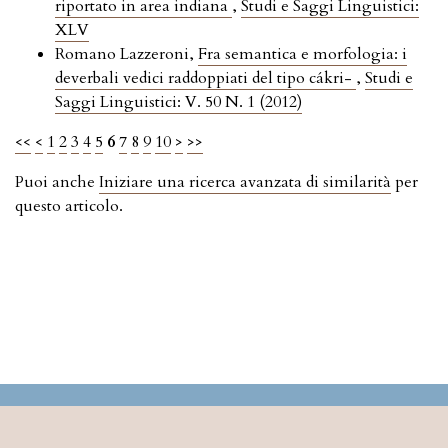
riportato in area indiana
,
Studi e Saggi Linguistici:
XLV
Romano Lazzeroni,
Fra semantica e morfologia: i
deverbali vedici raddoppiati del tipo cákri-
,
Studi e
Saggi Linguistici: V. 50 N. 1 (2012)
<<
<
1
2
3
4
5
6
7
8
9
10
>
>>
Puoi anche
Iniziare una ricerca avanzata di similarità
per
questo articolo.