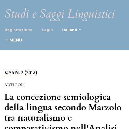
Studi e Saggi Linguistici
##plugins.themes.healthScience
Registrazione
Login
Italiano
MENU
V. 56 N. 2 (2018)
ARTICOLI
La concezione semiologica
della lingua secondo Marzolo
tra naturalismo e
comparativismo nell'Analisi