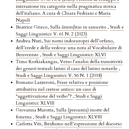
interazione tra categorie nella pragmatica storica
dell'italiano. A cura di Chiara Fedriani e Maria
Napoli
Beatrice Grieco,
Sulla āmreḍitas in sanscrito
,
Studi e
Saggi Linguistici: V. 61 N. 2 (2023)
Andrea Nuti,
Sui nomi indoeuropei dell’orfano,
dell’erede e della vedova: una nota al Vocabulaire di
Benveniste
,
Studi e Saggi Linguistici: XLVI
Timo Korkiakangas,
Verso l'analisi della transitività
dei generi testuali latini: il caso del latino notarile
,
Studi e Saggi Linguistici: V. 56 N. 1 (2018)
Romano Lazzeroni,
Frase relativa e posizione
attributiva nel cretese antico: un caso di
“aggettivazione del verbo”?
,
Studi e Saggi
Linguistici: XLVIII
Giovanna Marotta,
Sulla (presunta) morte del
fonema
,
Studi e Saggi Linguistici: XLVIII
Carlotta Viti,
Ibridismo nell’espressione del discorso