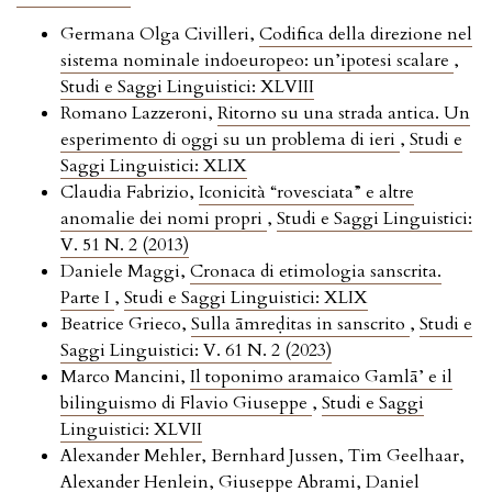
Germana Olga Civilleri,
Codifica della direzione nel
sistema nominale indoeuropeo: un’ipotesi scalare
,
Studi e Saggi Linguistici: XLVIII
Romano Lazzeroni,
Ritorno su una strada antica. Un
esperimento di oggi su un problema di ieri
,
Studi e
Saggi Linguistici: XLIX
Claudia Fabrizio,
Iconicità “rovesciata” e altre
anomalie dei nomi propri
,
Studi e Saggi Linguistici:
V. 51 N. 2 (2013)
Daniele Maggi,
Cronaca di etimologia sanscrita.
Parte I
,
Studi e Saggi Linguistici: XLIX
Beatrice Grieco,
Sulla āmreḍitas in sanscrito
,
Studi e
Saggi Linguistici: V. 61 N. 2 (2023)
Marco Mancini,
Il toponimo aramaico Gamlā’ e il
bilinguismo di Flavio Giuseppe
,
Studi e Saggi
Linguistici: XLVII
Alexander Mehler, Bernhard Jussen, Tim Geelhaar,
Alexander Henlein, Giuseppe Abrami, Daniel