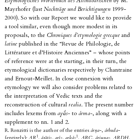
Etymologisches Wörterbuch
des Altindoarischen
by M.
Mayrhofer (last
Nachträge und Berichtigungen
1999-
2000). So with our Report we would like to provide
a tool similar, even though more modest in its
proposals, to the
Chroniques d’etymologie grecque
and
latine
published in the “Revue de Philologie, de
Littérature et d’Histoire Anciennes” – whose points
of reference were at the starting, in their turn, the
etymological dictionaries respectively by Chantraine
and Ernout-Meillet. In close connexion with
etymology we will also consider problems related to
the interpretation of Vedic texts and the
reconstruction of cultural
realia
. The present number
includes lexems from
ay
ā́
s-
to
árma-
, along with a
supplement to nn. 1 and 2.
R. Ronzitti is the author of the entries
ár
ṇ
a-
,
árbuda-
1
1
(entirely);
AR
,
árāti-
,
arí-
,
arká-
,
ARC
,
árjuna-, ARDH
,