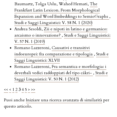
Baumartz, Tolga Uslu, Wahed Hemati,
The
Frankfurt Latin Lexicon. From Morphological
Expansion and Word Embeddings to SemioGraphs
,
Studi e Saggi Linguistici: V. 58 N. 1 (2020)
Andrea Sesoldi,
Zii e nipoti in latino e germanico:
arcaismo o innovazione?
,
Studi e Saggi Linguistici:
V. 57 N. 1 (2019)
Romano Lazzeroni,
Causativi e transitivi
indoeuropei: fra comparazione e tipologia
,
Studi e
Saggi Linguistici: XLVII
Romano Lazzeroni,
Fra semantica e morfologia: i
deverbali vedici raddoppiati del tipo cákri-
,
Studi e
Saggi Linguistici: V. 50 N. 1 (2012)
<<
<
1
2
3
4
5
>
>>
Puoi anche
Iniziare una ricerca avanzata di similarità
per
questo articolo.