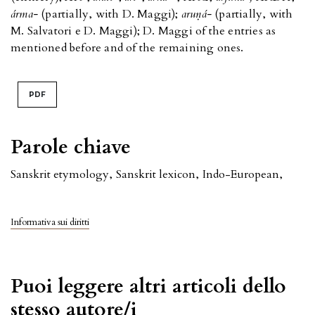
árma-
(partially, with D. Maggi);
aru
ṇ
á-
(partially, with
M. Salvatori e D. Maggi); D. Maggi of the entries as
mentioned before and of the remaining ones.
PDF
Parole chiave
Sanskrit etymology
,
Sanskrit lexicon
,
Indo-European
,
Informativa sui diritti
Puoi leggere altri articoli dello
stesso autore/i