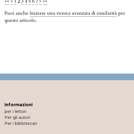
<<
<
1
2
3
4
5
6
7
>
>>
Puoi anche
Iniziare una ricerca avanzata di similarità
per
questo articolo.
Informazioni
per i lettori
Per gli autori
Per i bibliotecari