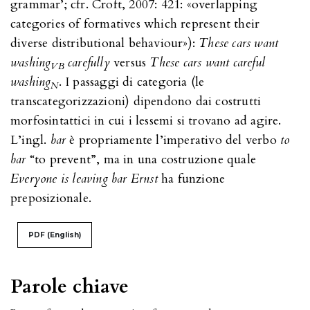
grammar’; cfr. Croft, 2007: 421: «overlapping
categories of formatives which represent their
diverse distributional behaviour»):
These cars want
washing
carefully
versus
These cars want careful
VB
washing
. I passaggi di categoria (le
N
transcategorizzazioni) dipendono dai costrutti
morfosintattici in cui i lessemi si trovano ad agire.
L’ingl.
bar
è propriamente l’imperativo del verbo
to
bar
“to prevent”, ma in una costruzione quale
Everyone is leaving bar
Ernst
ha funzione
preposizionale.
PDF (English)
Parole chiave