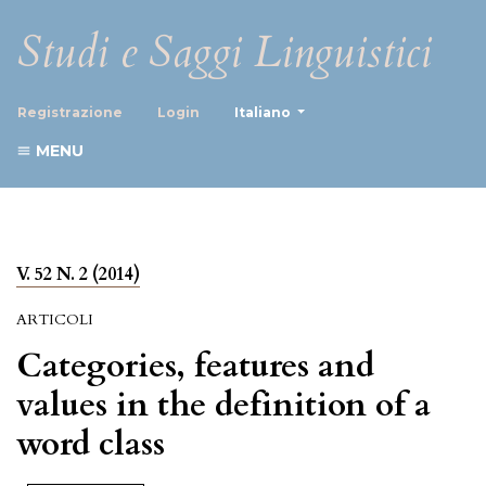
Studi e Saggi Linguistici
##plugins.themes.healthScience
Registrazione
Login
Italiano
MENU
V. 52 N. 2 (2014)
ARTICOLI
Categories, features and
values in the definition of a
word class