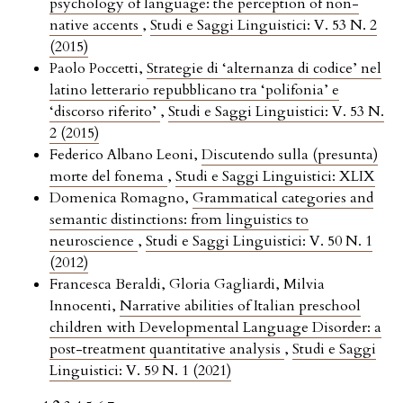
psychology of language: the perception of non-
native accents
,
Studi e Saggi Linguistici: V. 53 N. 2
(2015)
Paolo Poccetti,
Strategie di ‘alternanza di codice’ nel
latino letterario repubblicano tra ‘polifonia’ e
‘discorso riferito’
,
Studi e Saggi Linguistici: V. 53 N.
2 (2015)
Federico Albano Leoni,
Discutendo sulla (presunta)
morte del fonema
,
Studi e Saggi Linguistici: XLIX
Domenica Romagno,
Grammatical categories and
semantic distinctions: from linguistics to
neuroscience
,
Studi e Saggi Linguistici: V. 50 N. 1
(2012)
Francesca Beraldi, Gloria Gagliardi, Milvia
Innocenti,
Narrative abilities of Italian preschool
children with Developmental Language Disorder: a
post-treatment quantitative analysis
,
Studi e Saggi
Linguistici: V. 59 N. 1 (2021)