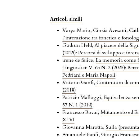
Articoli simili
Varya Mario, Cinzia Avesani, Ca
l’interazione tra fonetica e fonol
Gudrun Held,
Al piacere della S
(2025): Percorsi di sviluppo e inte
irene de felice,
La memoria come fon
Linguistici: V. 63 N. 2 (2025): Perc
Fedriani e Maria Napoli
Vittorio Ganfi,
Continuum di compl
(2018)
Patrizio Malloggi,
Equivalenza sema
57 N. 1 (2019)
Francesco Rovai,
Mutamento ed Ent
XLVI
Giovanna Marotta,
Sulla (presunt
Emanuele Banfi, Giorgio Francesc