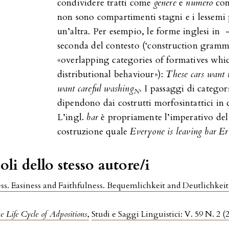
condividere tratti come
genere
e
numero
con
non sono compartimenti stagni e i lessemi 
un’altra. Per esempio, le forme inglesi in 
seconda del contesto (‘construction grammar
«overlapping categories of formatives whic
distributional behaviour»):
These cars want
want careful washing
. I passaggi di categor
N
dipendono dai costrutti morfosintattici in c
L’ingl.
bar
è propriamente l’imperativo de
costruzione quale
Everyone is leaving bar
Er
oli dello stesso autore/i
s. Easiness and Faithfulness. Bequemlichkeit and Deutlichkei
e Life Cycle of Adpositions
,
Studi e Saggi Linguistici: V. 59 N. 2 (