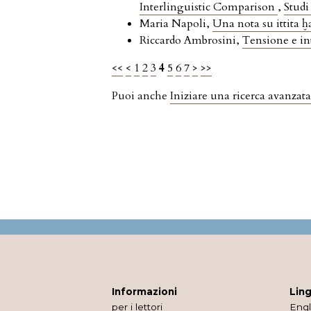
Interlinguistic Comparison
,
Studi
Maria Napoli,
Una nota su ittita ḫ
Riccardo Ambrosini,
Tensione e in
<<
<
1
2
3
4
5
6
7
>
>>
Puoi anche
Iniziare una ricerca avanzata
Informazioni
Lin
per i lettori
Engl