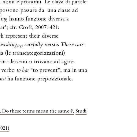
 nomi e pronomi. Le classi di parole
possono passare da una classe ad
-
ing
hanno funzione diversa a
’; cfr. Croft, 2007: 421:
h represent their diverse
 washing
carefully
versus
These cars
VB
ia (le transcategorizzazioni)
ui i lessemi si trovano ad agire.
l verbo
to bar
“to prevent”, ma in una
nst
ha funzione preposizionale.
t. Do these terms mean the same ?
,
Studi
2021)