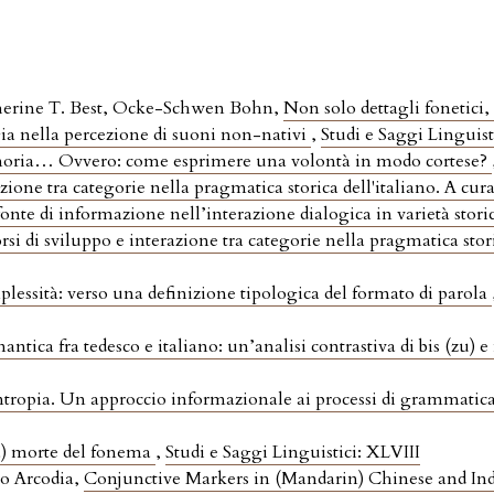
therine T. Best, Ocke-Schwen Bohn,
Non solo dettagli fonetici
ogia nella percezione di suoni non-nativi
,
Studi e Saggi Linguisti
ignoria… Ovvero: come esprimere una volontà in modo cortese?
razione tra categorie nella pragmatica storica dell'italiano. A cu
te di informazione nell’interazione dialogica in varietà storic
orsi di sviluppo e interazione tra categorie nella pragmatica stor
essità: verso una definizione tipologica del formato di parola
ntica fra tedesco e italiano: un’analisi contrastiva di bis (zu) e 
ropia. Un approccio informazionale ai processi di grammatic
a) morte del fonema
,
Studi e Saggi Linguistici: XLVIII
o Arcodia,
Conjunctive Markers in (Mandarin) Chinese and I