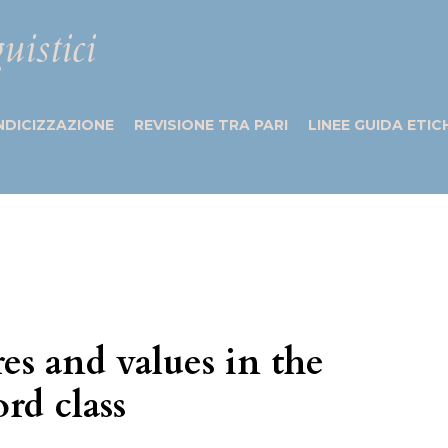
uistici
NDICIZZAZIONE
REVISIONE TRA PARI
LINEE GUIDA ETIC
res and values in the
rd class