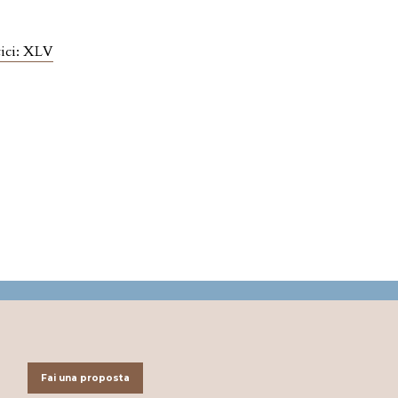
tici: XLV
Fai una proposta