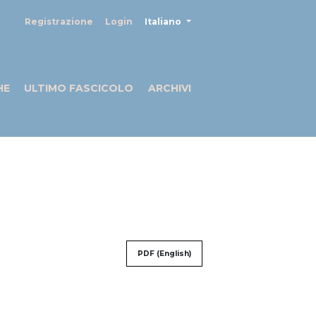
##plugins.themes.healthSciences
Registrazione
Login
Italiano
HE
ULTIMO FASCICOLO
ARCHIVI
PDF (English)