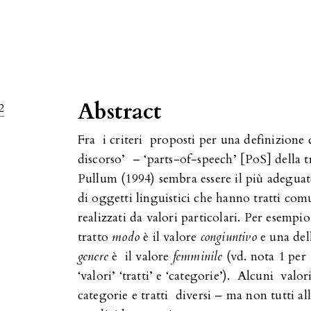
Abstract
2
Fra i criteri proposti per una definizione de
discorso’ – ‘parts-of-speech’ [PoS] della tr
Pullum (1994) sembra essere il più adeguat
di oggetti linguistici che hanno tratti comu
realizzati da valori particolari. Per esempio
tratto
modo
è il valore
congiuntivo
e una dell
genere
è il valore
femminile
(vd. nota 1 per 
‘valori’ ‘tratti’ e ‘categorie’). Alcuni valo
categorie e tratti diversi – ma non tutti a