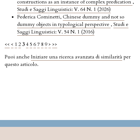
constructions as an instance of complex predication
,
Studi e Saggi Linguistici: V. 64 N. 1 (2026)
Federica Cominetti,
Chinese dummy and not so
dummy objects in typological perspective
,
Studi e
Saggi Linguistici: V. 54 N. 1 (2016)
<<
<
1
2
3
4
5
6
7
8
9
>
>>
Puoi anche
Iniziare una ricerca avanzata di similarità
per
questo articolo.