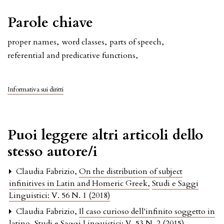
Parole chiave
proper names
,
word classes
,
parts of speech
,
referential and predicative functions
,
Informativa sui diritti
Puoi leggere altri articoli dello
stesso autore/i
Claudia Fabrizio,
On the distribution of subject
infinitives in Latin and Homeric Greek
,
Studi e Saggi
Linguistici: V. 56 N. 1 (2018)
Claudia Fabrizio,
Il caso curioso dell'infinito soggetto in
latino
,
Studi e Saggi Linguistici: V. 53 N. 2 (2015)