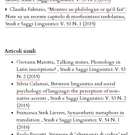
Claudia Fabrizio,
"Montrer au philologue ce qu'il fait".
Note su un recente capitolo di morfosintassi tardolatina
,
Studi e Saggi Linguistici: V. 53 N. 1 (2015)
Articoli simili
Giovann Marotta,
Talking stones. Phonology in
Latin inscriptions?
,
Studi e Saggi Linguistici: V. 53
N. 2 (2015)
Silvia Calamai,
Between linguistics and social
psychology of language: the perception of non-
native accents
,
Studi e Saggi Linguistici: V. 53 N. 2
(2015)
Francesca Strik Lievers,
Synaesthetic metaphors in
translation
,
Studi e Saggi Linguistici: V. 54 N. 1
(2016)
Paolo Poccetti,
Strategie di ‘alternanza di codice’ nel