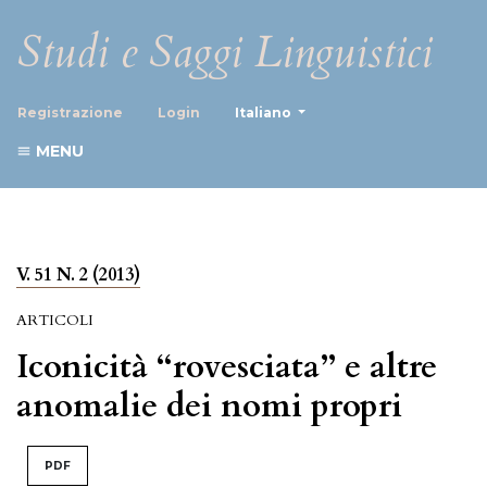
Studi e Saggi Linguistici
##plugins.themes.healthScience
Registrazione
Login
Italiano
MENU
V. 51 N. 2 (2013)
ARTICOLI
Iconicità “rovesciata” e altre
anomalie dei nomi propri
PDF