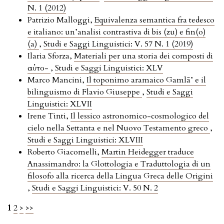
N. 1 (2012)
Patrizio Malloggi,
Equivalenza semantica fra tedesco
e italiano: un’analisi contrastiva di bis (zu) e fin(o)
(a)
,
Studi e Saggi Linguistici: V. 57 N. 1 (2019)
Ilaria Sforza,
Materiali per una storia dei composti di
αὐτο-
,
Studi e Saggi Linguistici: XLV
Marco Mancini,
Il toponimo aramaico Gamlā’ e il
bilinguismo di Flavio Giuseppe
,
Studi e Saggi
Linguistici: XLVII
Irene Tinti,
Il lessico astronomico-cosmologico del
cielo nella Settanta e nel Nuovo Testamento greco
,
Studi e Saggi Linguistici: XLVIII
Roberto Giacomelli,
Martin Heidegger traduce
Anassimandro: la Glottologia e Traduttologia di un
filosofo alla ricerca della Lingua Greca delle Origini
,
Studi e Saggi Linguistici: V. 50 N. 2
1
2
>
>>