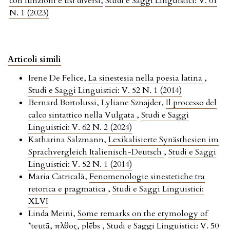
con funzioni e usi diversi
,
Studi e Saggi Linguistici: V. 61
N. 1 (2023)
Articoli simili
Irene De Felice,
La sinestesia nella poesia latina
,
Studi e Saggi Linguistici: V. 52 N. 1 (2014)
Bernard Bortolussi, Lyliane Sznajder,
Il processo del
calco sintattico nella Vulgata
,
Studi e Saggi
Linguistici: V. 62 N. 2 (2024)
Katharina Salzmann,
Lexikalisierte Synästhesien im
Sprachvergleich Italienisch-Deutsch
,
Studi e Saggi
Linguistici: V. 52 N. 1 (2014)
Maria Catricalà,
Fenomenologie sinestetiche tra
retorica e pragmatica
,
Studi e Saggi Linguistici:
XLVI
Linda Meini,
Some remarks on the etymology of
*teutā, πλῆθος, plēbs
,
Studi e Saggi Linguistici: V. 50