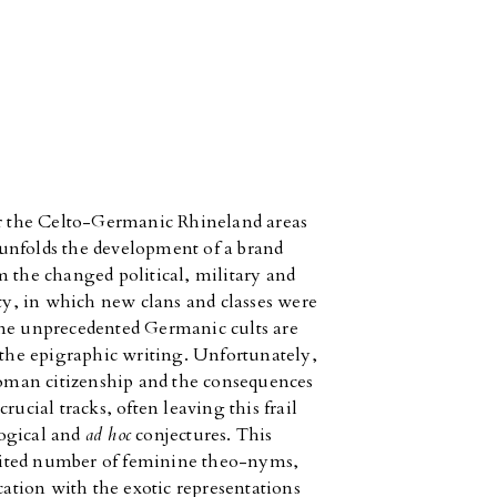
 the Celto-Germanic Rhineland areas
 unfolds the development of a brand
m the changed political, military and
ety, in which new clans and classes were
ome unprecedented Germanic cults are
he epigraphic writing. Unfortunately,
 Roman citizenship and the consequences
rucial tracks, often leaving this frail
logical and
ad hoc
conjectures. This
limited number of feminine theo-nyms,
cation with the exotic representations