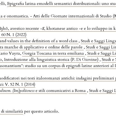
lli,
Epigrafia latina emodelli semantici distribuzionali: uno stu
ia e onomastica. - Atti delle Giornate internazionali di Studio 
̊ŋhō, avestico recente -ā̊, khotanese antico -e e lo sviluppo in 
. 60 N. 1 (2022)
and values in the definition of a word class
,
Studi e Saggi Lingu
tra marche di applicativo e ordine delle parole
,
Studi e Saggi Lin
Mario Vayra,
Gorgia Toscana in terra emiliana
,
Studi e Saggi Li
, Introduzione alla linguistica storica (P. Di Giovine)
,
Studi e
onantium": studio su un corpus di epigrafi latine anteriori al 
odificatori nei testi italoromanzi antichi: indagini preliminari 
ci: V. 52 N. 1 (2014)
udinem. (Im)politeness
e stili comunicativi a Roma
,
Studi e Saggi L
 di similarità
per questo articolo.