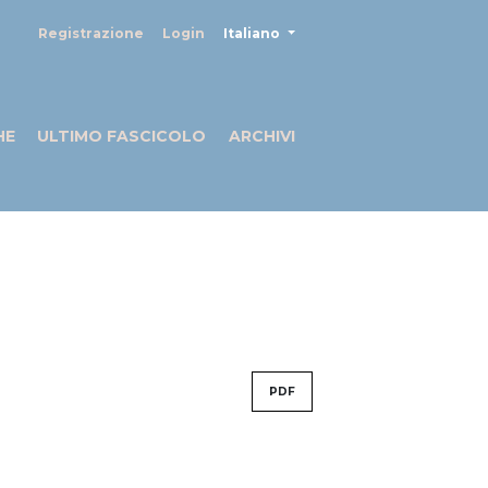
##plugins.themes.healthSciences
Registrazione
Login
Italiano
HE
ULTIMO FASCICOLO
ARCHIVI
PDF