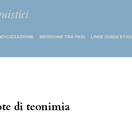
uistici
NDICIZZAZIONE
REVISIONE TRA PARI
LINEE GUIDA ETIC
te di teonimia