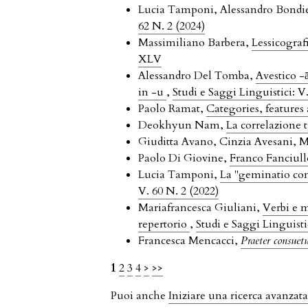
Lucia Tamponi, Alessandro Bondie
62 N. 2 (2024)
Massimiliano Barbera,
Lessicograf
XLV
Alessandro Del Tomba,
Avestico -ā
in -u
,
Studi e Saggi Linguistici: V
Paolo Ramat,
Categories, features 
Deokhyun Nam,
La correlazione 
Giuditta Avano, Cinzia Avesani, 
Paolo Di Giovine,
Franco Fanciullo
Lucia Tamponi,
La "geminatio cons
V. 60 N. 2 (2022)
Mariafrancesca Giuliani,
Verbi e m
repertorio
,
Studi e Saggi Linguisti
Francesca Mencacci,
Praeter consuet
1
2
3
4
>
>>
Puoi anche
Iniziare una ricerca avanzata