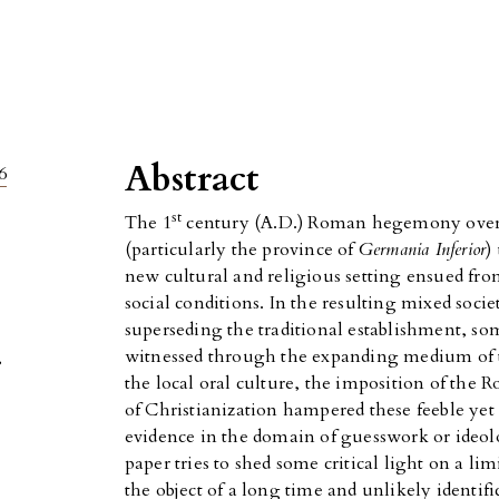
Abstract
6
st
The 1
century (A.D.) Roman hegemony over
(particularly the province of
Germania Inferior
)
new cultural and religious setting ensued fro
social conditions. In the resulting mixed soci
superseding the traditional establishment, s
witnessed through the expanding medium of t
,
the local oral culture, the imposition of the
of Christianization hampered these feeble yet c
evidence in the domain of guesswork or ideo
paper tries to shed some critical light on a 
the object of a long time and unlikely identifi