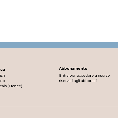
Abbonamento
gua
ish
Entra per accedere a risorse
ano
riservati agli abbonati.
çais (France)