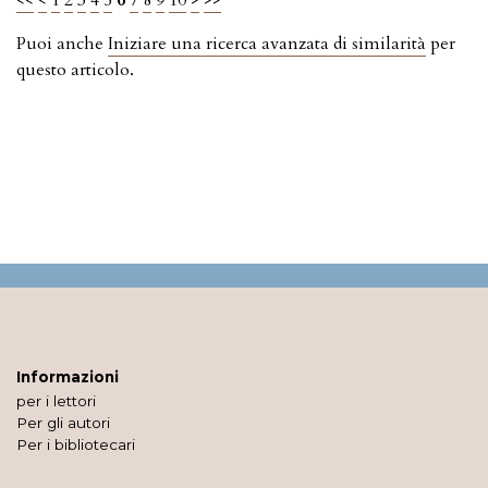
<<
<
1
2
3
4
5
6
7
8
9
10
>
>>
Puoi anche
Iniziare una ricerca avanzata di similarità
per
questo articolo.
Informazioni
per i lettori
Per gli autori
Per i bibliotecari