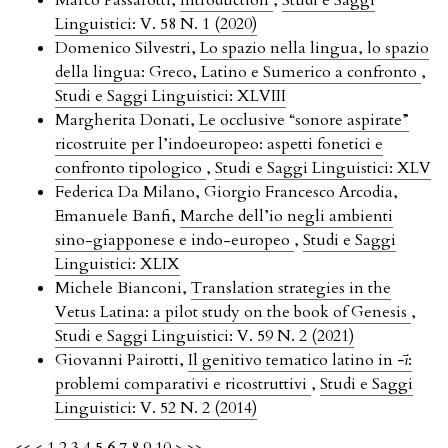
Marco Passarotti,
Introduction
,
Studi e Saggi
Linguistici: V. 58 N. 1 (2020)
Domenico Silvestri,
Lo spazio nella lingua, lo spazio
della lingua: Greco, Latino e Sumerico a confronto
,
Studi e Saggi Linguistici: XLVIII
Margherita Donati,
Le occlusive “sonore aspirate”
ricostruite per l’indoeuropeo: aspetti fonetici e
confronto tipologico
,
Studi e Saggi Linguistici: XLV
Federica Da Milano, Giorgio Francesco Arcodia,
Emanuele Banfi,
Marche dell’io negli ambienti
sino-giapponese e indo-europeo
,
Studi e Saggi
Linguistici: XLIX
Michele Bianconi,
Translation strategies in the
Vetus Latina: a pilot study on the book of Genesis
,
Studi e Saggi Linguistici: V. 59 N. 2 (2021)
Giovanni Pairotti,
Il genitivo tematico latino in
-ī
:
problemi comparativi e ricostruttivi
,
Studi e Saggi
Linguistici: V. 52 N. 2 (2014)