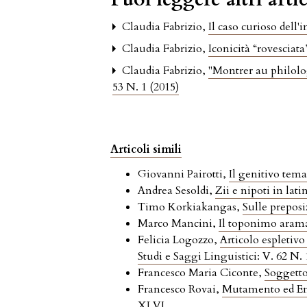
Claudia Fabrizio,
Il caso curioso dell'
Claudia Fabrizio,
Iconicità “rovesciat
Claudia Fabrizio,
"Montrer au philolog
53 N. 1 (2015)
Articoli simili
Giovanni Pairotti,
Il genitivo tema
Andrea Sesoldi,
Zii e nipoti in la
Timo Korkiakangas,
Sulle preposi
Marco Mancini,
Il toponimo arama
Felicia Logozzo,
Articolo espletiv
Studi e Saggi Linguistici: V. 62 N. 
Francesco Maria Ciconte,
Soggetto
Francesco Rovai,
Mutamento ed Ent
XLVI