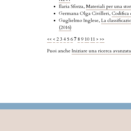
Ilaria Sforza,
Materiali per una stor
Germana Olga Civilleri,
Codifica 
Guglielmo Inglese,
La classificazi
(2016)
<<
<
2
3
4
5
6
7
8
9
10
11
>
>>
Puoi anche
Iniziare una ricerca avanzata