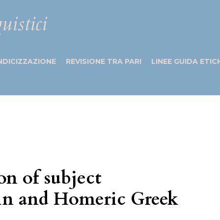
uistici
NDICIZZAZIONE
REVISIONE TRA PARI
LINEE GUIDA ETIC
on of subject
atin and Homeric Greek