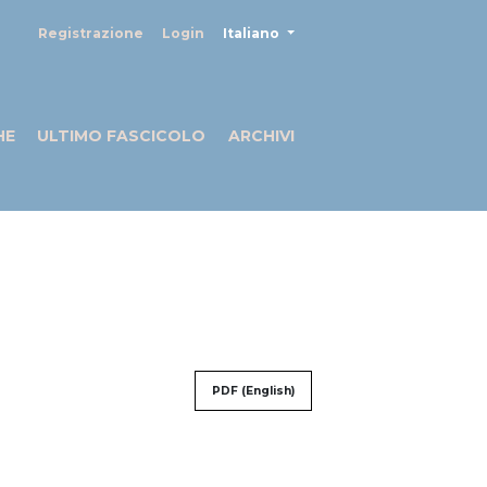
##plugins.themes.healthSciences
Registrazione
Login
Italiano
HE
ULTIMO FASCICOLO
ARCHIVI
PDF (English)