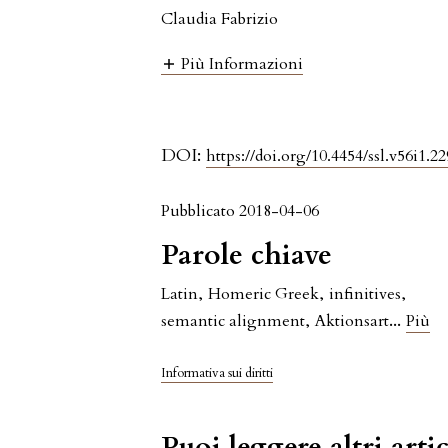
Claudia Fabrizio
Più Informazioni
DOI:
https://doi.org/10.4454/ssl.v56i1.22
Pubblicato 2018-04-06
Parole chiave
Latin
,
Homeric Greek
,
infinitives
,
...
semantic alignment
,
Aktionsart
Più
Informativa sui diritti
Puoi leggere altri artic