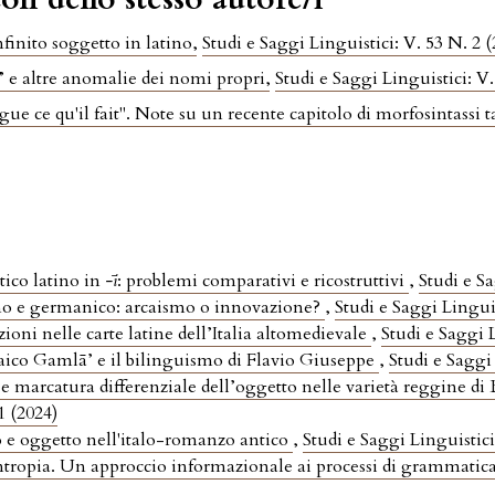
infinito soggetto in latino
,
Studi e Saggi Linguistici: V. 53 N. 2 
a” e altre anomalie dei nomi propri
,
Studi e Saggi Linguistici: V.
ue ce qu'il fait". Note su un recente capitolo di morfosintassi 
tico latino in
-ī
: problemi comparativi e ricostruttivi
,
Studi e Sa
tino e germanico: arcaismo o innovazione?
,
Studi e Saggi Linguis
zioni nelle carte latine dell’Italia altomedievale
,
Studi e Saggi L
ico Gamlā’ e il bilinguismo di Flavio Giuseppe
,
Studi e Saggi
o e marcatura differenziale dell’oggetto nelle varietà reggine d
1 (2024)
 e oggetto nell'italo-romanzo antico
,
Studi e Saggi Linguistici
ropia. Un approccio informazionale ai processi di grammatic