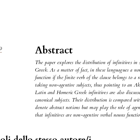
Abstract
9
The paper explores the distribution of infinitives in
Greek.
As a matter of fact, in these languagues a no
function if the finite verb of the clause belongs to a re
taking non-agentive subjects, thus pointing to an Ak
Latin and Homeric Greek infinitives are also discusse
canonical subjects. Their distribution is compared wi
denote abstract notions but may play the role of agen
that infinitives are non-agentive verbal nouns functi
oli dello stesso autore/i