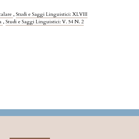
calare
,
Studi e Saggi Linguistici: XLVIII
ca
,
Studi e Saggi Linguistici: V. 54 N. 2