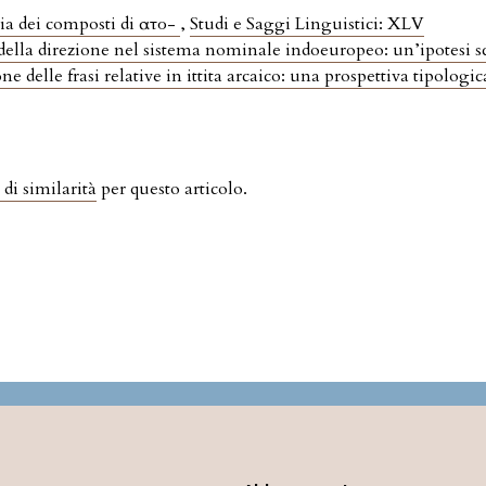
ia dei composti di αὐτο-
,
Studi e Saggi Linguistici: XLV
della direzione nel sistema nominale indoeuropeo: un’ipotesi s
one delle frasi relative in ittita arcaico: una prospettiva tipologi
 di similarità
per questo articolo.