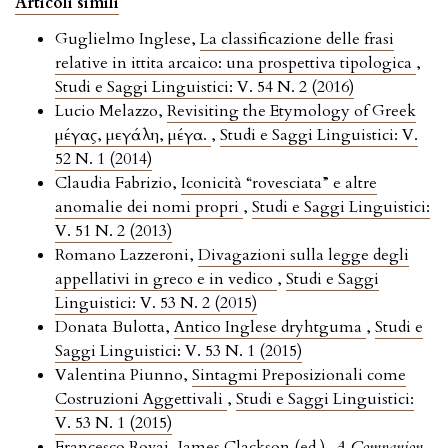
Articoli simili
Guglielmo Inglese,
La classificazione delle frasi
relative in ittita arcaico: una prospettiva tipologica
,
Studi e Saggi Linguistici: V. 54 N. 2 (2016)
Lucio Melazzo,
Revisiting the Etymology of Greek
μέγας, μεγάλη, μέγα.
,
Studi e Saggi Linguistici: V.
52 N. 1 (2014)
Claudia Fabrizio,
Iconicità “rovesciata” e altre
anomalie dei nomi propri
,
Studi e Saggi Linguistici:
V. 51 N. 2 (2013)
Romano Lazzeroni,
Divagazioni sulla legge degli
appellativi in greco e in vedico
,
Studi e Saggi
Linguistici: V. 53 N. 2 (2015)
Donata Bulotta,
Antico Inglese dryhtguma
,
Studi e
Saggi Linguistici: V. 53 N. 1 (2015)
Valentina Piunno,
Sintagmi Preposizionali come
Costruzioni Aggettivali
,
Studi e Saggi Linguistici:
V. 53 N. 1 (2015)
Francesco Rovai,
James Clackson (ed.),
A Companion