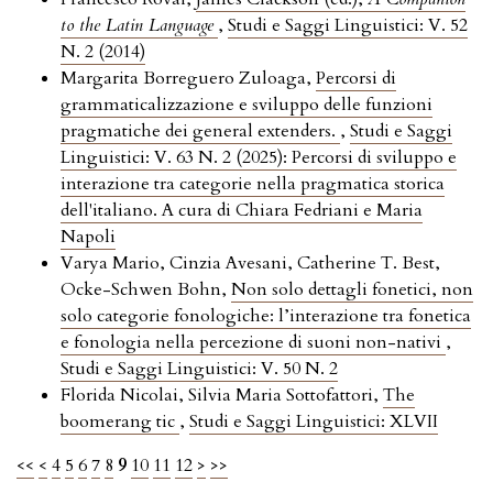
to the Latin Language
,
Studi e Saggi Linguistici: V. 52
N. 2 (2014)
Margarita Borreguero Zuloaga,
Percorsi di
grammaticalizzazione e sviluppo delle funzioni
pragmatiche dei general extenders.
,
Studi e Saggi
Linguistici: V. 63 N. 2 (2025): Percorsi di sviluppo e
interazione tra categorie nella pragmatica storica
dell'italiano. A cura di Chiara Fedriani e Maria
Napoli
Varya Mario, Cinzia Avesani, Catherine T. Best,
Ocke-Schwen Bohn,
Non solo dettagli fonetici, non
solo categorie fonologiche: l’interazione tra fonetica
e fonologia nella percezione di suoni non-nativi
,
Studi e Saggi Linguistici: V. 50 N. 2
Florida Nicolai, Silvia Maria Sottofattori,
The
boomerang tic
,
Studi e Saggi Linguistici: XLVII
<<
<
4
5
6
7
8
9
10
11
12
>
>>