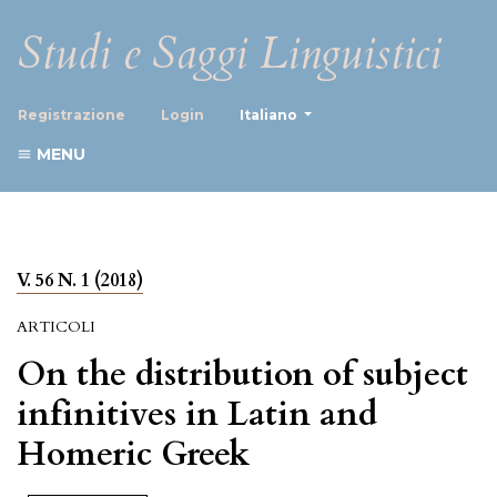
Studi e Saggi Linguistici
##plugins.themes.healthScience
Registrazione
Login
Italiano
MENU
V. 56 N. 1 (2018)
ARTICOLI
On the distribution of subject
infinitives in Latin and
Homeric Greek