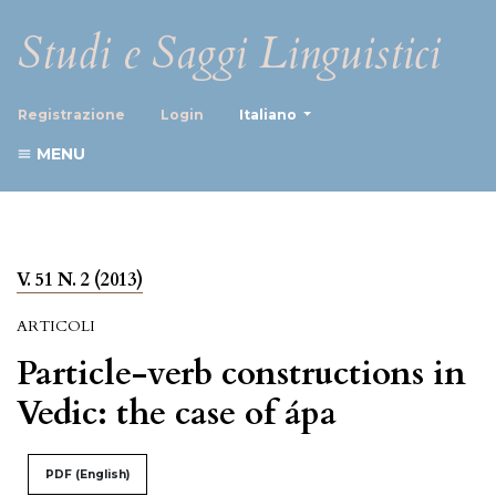
Studi e Saggi Linguistici
##plugins.themes.healthScience
Registrazione
Login
Italiano
MENU
V. 51 N. 2 (2013)
ARTICOLI
Particle-verb constructions in
Vedic: the case of ápa
PDF (English)