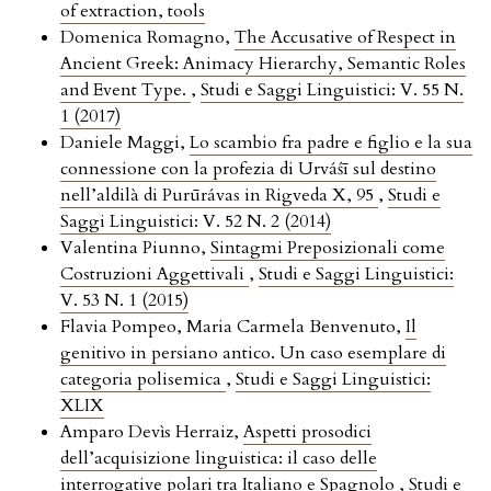
of extraction, tools
Domenica Romagno,
The Accusative of Respect in
Ancient Greek: Animacy Hierarchy, Semantic Roles
and Event Type.
,
Studi e Saggi Linguistici: V. 55 N.
1 (2017)
Daniele Maggi,
Lo scambio fra padre e figlio e la sua
connessione con la profezia di Urváśī sul destino
nell’aldilà di Purūrávas in Rigveda X, 95
,
Studi e
Saggi Linguistici: V. 52 N. 2 (2014)
Valentina Piunno,
Sintagmi Preposizionali come
Costruzioni Aggettivali
,
Studi e Saggi Linguistici:
V. 53 N. 1 (2015)
Flavia Pompeo, Maria Carmela Benvenuto,
Il
genitivo in persiano antico. Un caso esemplare di
categoria polisemica
,
Studi e Saggi Linguistici:
XLIX
Amparo Devìs Herraiz,
Aspetti prosodici
dell’acquisizione linguistica: il caso delle
interrogative polari tra Italiano e Spagnolo
,
Studi e