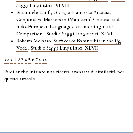
Saggi Linguistici: XLVIII
Emanuele Banfi, Giorgio Francesco Arcodia,
Conjunctive Markers in (Mandarin) Chinese and
Indo-European Languages: an Interlinguistic
Comparison
,
Studi e Saggi Linguistici: XLVII
Roberta Melazzo,
Suffixes of Bahuvrihis in the Ṛg
Veda
,
Studi e Saggi Linguistici: XLVII
<<
<
1
2
3
4
5
6
7
>
>>
Puoi anche
Iniziare una ricerca avanzata di similarità
per
questo articolo.