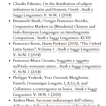
Claudia Fabrizio,
On the distribution of subject
infinitives in Latin and Homeric Greek
,
Studi e
Saggi Linguistici: V. 56 N. 1 (2018)
Emanuele Banfi, Giorgio Francesco Arcodia,
Conjunctive Markers in (Mandarin) Chinese and
Indo-European Languages: an Interlinguistic
Comparison
,
Studi e Saggi Linguistici: XLVII
Francesco Rovai,
Harm Pinkster (2015), “The Oxford
Latin Syntax”, Volume 1
,
Studi e Saggi Linguistici:
V. 56 N. 2 (2018)
Francesco Maria Ciconte,
Soggetto e oggetto
nell'italo-romanzo antico
,
Studi e Saggi Linguistici:
V. 56 N. 1 (2018)
Philippe Verkerk, Yves Ouvrard, Margherita
Fantoli, Dominique Longrée,
L.A.S.L.A. and
Collatinus: a convergence in lexica
,
Studi e Saggi
Linguistici: V. 58 N. 1 (2020)
Andrea Nuti,
Sui nomi indoeuropei dell’orfano,
dell’erede e della vedova: una nota al Vocabulaire di