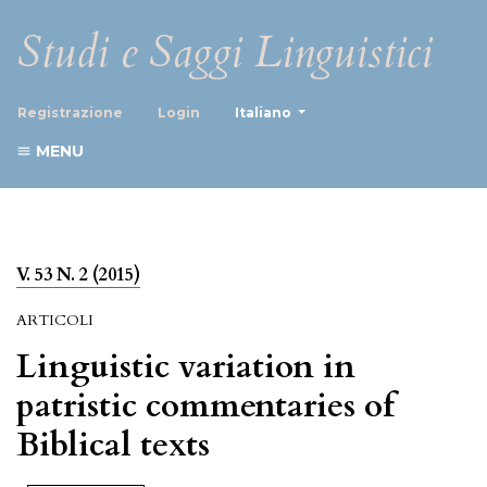
Studi e Saggi Linguistici
##plugins.themes.healthScience
Registrazione
Login
Italiano
MENU
V. 53 N. 2 (2015)
ARTICOLI
Linguistic variation in
patristic commentaries of
Biblical texts