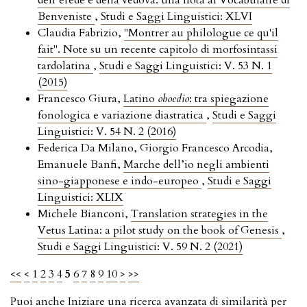
Benveniste
,
Studi e Saggi Linguistici: XLVI
Claudia Fabrizio,
"Montrer au philologue ce qu'il
fait". Note su un recente capitolo di morfosintassi
tardolatina
,
Studi e Saggi Linguistici: V. 53 N. 1
(2015)
Francesco Giura,
Latino
oboedio
: tra spiegazione
fonologica e variazione diastratica
,
Studi e Saggi
Linguistici: V. 54 N. 2 (2016)
Federica Da Milano, Giorgio Francesco Arcodia,
Emanuele Banfi,
Marche dell’io negli ambienti
sino-giapponese e indo-europeo
,
Studi e Saggi
Linguistici: XLIX
Michele Bianconi,
Translation strategies in the
Vetus Latina: a pilot study on the book of Genesis
,
Studi e Saggi Linguistici: V. 59 N. 2 (2021)
<<
<
1
2
3
4
5
6
7
8
9
10
>
>>
Puoi anche
Iniziare una ricerca avanzata di similarità
per