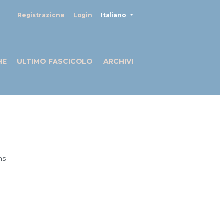
##plugins.themes.healthSciences
Registrazione
Login
Italiano
HE
ULTIMO FASCICOLO
ARCHIVI