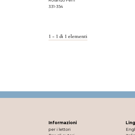
Rolando Ferri
331-354
1 - 1 di 1 elementi
Informazioni
Lin
per i lettori
Engl