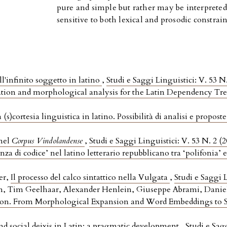
pure and simple but rather may be interpreted
sensitive to both lexical and prosodic constrain
ell'infinito soggetto in latino
,
Studi e Saggi Linguistici: V. 53 N
ion and morphological analysis for the Latin Dependency T
a (s)cortesia linguistica in latino. Possibilità di analisi e propost
 nel
Corpus Vindolandense
,
Studi e Saggi Linguistici: V. 53 N. 2 (
anza di codice’ nel latino letterario repubblicano tra ‘polifonia’ e
er,
Il processo del calco sintattico nella Vulgata
,
Studi e Saggi L
en, Tim Geelhaar, Alexander Henlein, Giuseppe Abrami, Dani
icon. From Morphological Expansion and Word Embeddings t
nd social deixis in Latin: a pragmatic development
,
Studi e Sagg