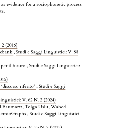
 as evidence for a sociophonetic process
ts.
. 2 (2015)
reebank
,
Studi e Saggi Linguistici: V. 58
e per il futuro
,
Studi e Saggi Linguistici:
2015)
 ‘discorso riferito’
,
Studi e Saggi
inguistici: V. 62 N. 2 (2024)
el Baumartz, Tolga Uslu, Wahed
o SemioGraphs
,
Studi e Saggi Linguistici:
i Linguistici: V. 53 N. 2 (2015)