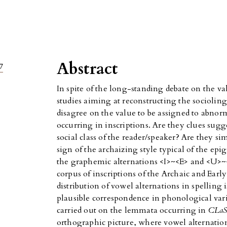
Abstract
7
In spite of the long-standing debate on the val
studies aiming at reconstructing the sociolingu
disagree on the value to be assigned to abnorma
occurring in inscriptions. Are they clues sugg
social class of the reader/speaker? Are they s
sign of the archaizing style typical of the ep
the graphemic alternations <I>~<E> and <U>
corpus of inscriptions of the Archaic and Earl
distribution of vowel alternations in spelling i
plausible correspondence in phonological var
carried out on the lemmata occurring in
CLa
orthographic picture, where vowel alternation