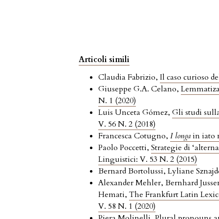
Articoli simili
Claudia Fabrizio,
Il caso curioso d
Giuseppe G.A. Celano,
Lemmatizat
N. 1 (2020)
Luis Unceta Gómez,
Gli studi sull
V. 56 N. 2 (2018)
Francesca Cotugno,
I longa
in iato
Paolo Poccetti,
Strategie di ‘altern
Linguistici: V. 53 N. 2 (2015)
Bernard Bortolussi, Lyliane Sznajd
Alexander Mehler, Bernhard Juss
Hemati,
The Frankfurt Latin Lex
V. 58 N. 1 (2020)
Piera Molinelli,
Plural pronouns a