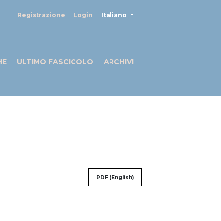
##plugins.themes.healthSciences
Registrazione
Login
Italiano
HE
ULTIMO FASCICOLO
ARCHIVI
PDF (English)