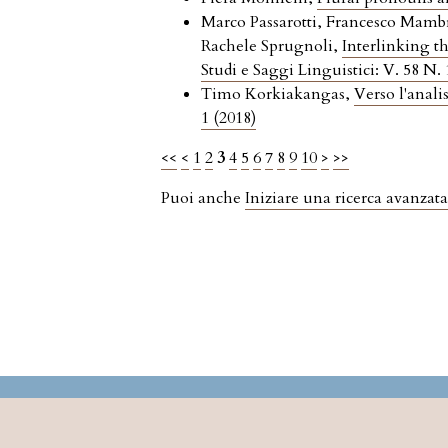
Marco Passarotti, Francesco Mambr
Rachele Sprugnoli,
Interlinking t
Studi e Saggi Linguistici: V. 58 N. 
Timo Korkiakangas,
Verso l'analis
1 (2018)
<<
<
1
2
3
4
5
6
7
8
9
10
>
>>
Puoi anche
Iniziare una ricerca avanzata