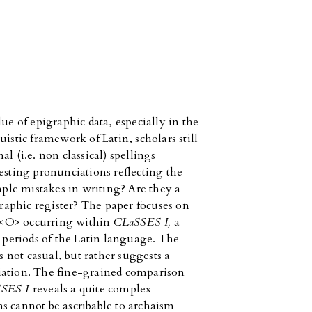
ue of epigraphic data, especially in the
istic framework of Latin, scholars still
l (i.e. non classical) spellings
esting pronunciations reflecting the
imple mistakes in writing? Are they a
igraphic register? The paper focuses on
~<O> occurring within
CLaSSES I,
a
y periods of the Latin language. The
s not casual, but rather suggests a
iation. The fine-grained comparison
SSES I
reveals a quite complex
s cannot be ascribable to archaism