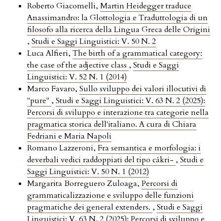
Roberto Giacomelli,
Martin Heidegger traduce
Anassimandro: la Glottologia e Traduttologia di un
filosofo alla ricerca della Lingua Greca delle Origini
,
Studi e Saggi Linguistici: V. 50 N. 2
Luca Alfieri,
The birth of a grammatical category:
the case of the adjective class
,
Studi e Saggi
Linguistici: V. 52 N. 1 (2014)
Marco Favaro,
Sullo sviluppo dei valori illocutivi di
"pure"
,
Studi e Saggi Linguistici: V. 63 N. 2 (2025):
Percorsi di sviluppo e interazione tra categorie nella
pragmatica storica dell'italiano. A cura di Chiara
Fedriani e Maria Napoli
Romano Lazzeroni,
Fra semantica e morfologia: i
deverbali vedici raddoppiati del tipo cákri-
,
Studi e
Saggi Linguistici: V. 50 N. 1 (2012)
Margarita Borreguero Zuloaga,
Percorsi di
grammaticalizzazione e sviluppo delle funzioni
pragmatiche dei general extenders.
,
Studi e Saggi
Linguistici: V. 63 N. 2 (2025): Percorsi di sviluppo e