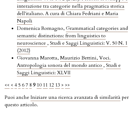
interazione tra categorie nella pragmatica storica
dell'italiano. A cura di Chiara Fedriani e Maria
Napoli
Domenica Romagno,
Grammatical categories and
semantic distinctions: from linguistics to
neuroscience
,
Studi e Saggi Linguistici: V. 50 N. 1
(2012)
Giovanna Marotta,
Maurizio Bettini, Voci.
Antropologia sonora del mondo antico
,
Studi e
Saggi Linguistici: XLVII
<<
<
4
5
6
7
8
9
10
11
12
13
>
>>
Puoi anche
Iniziare una ricerca avanzata di similarità
per
questo articolo.