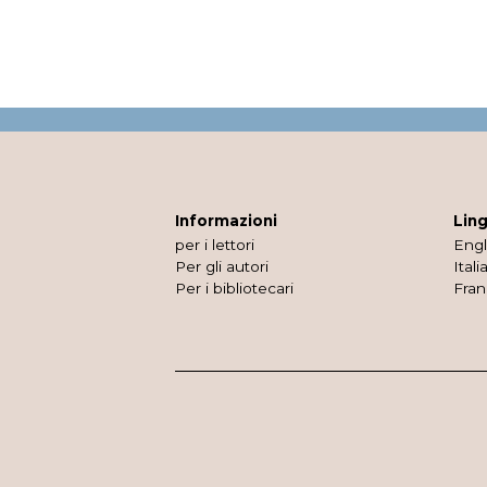
Informazioni
Lin
per i lettori
Engl
Per gli autori
Itali
Per i bibliotecari
Fran