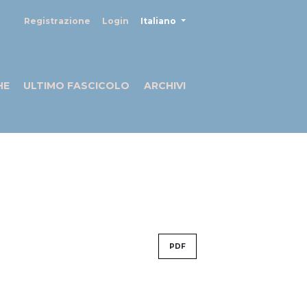
##plugins.themes.healthSciences
Registrazione
Login
Italiano
HE
ULTIMO FASCICOLO
ARCHIVI
PDF