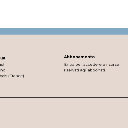
Abbonamento
gua
ish
Entra per accedere a risorse
ano
riservati agli abbonati.
çais (France)