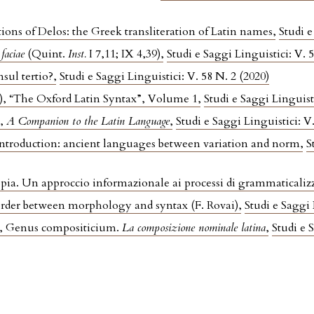
tions of Delos: the Greek transliteration of Latin names
,
Studi e
e
faciae
(Quint.
Inst.
I 7,11; IX 4,39)
,
Studi e Saggi Linguistici: V. 
sul tertio?
,
Studi e Saggi Linguistici: V. 58 N. 2 (2020)
), “The Oxford Latin Syntax”, Volume 1
,
Studi e Saggi Linguisti
),
A Companion to the Latin Language
,
Studi e Saggi Linguistici: V
Introduction: ancient languages between variation and norm
,
S
ia. Un approccio informazionale ai processi di grammaticali
rder between morphology and syntax (F. Rovai)
,
Studi e Saggi
), Genus compositicium.
La composizione nominale latina
,
Studi e 