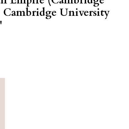
man Empire (Cambridge
), Cambridge University
'