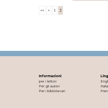
<<
<
1
2
Informazioni
Lin
per i lettori
Engl
Per gli autori
Itali
Per i bibliotecari
Fran