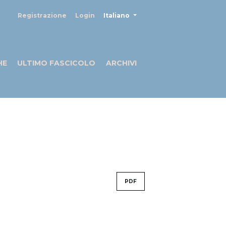
##plugins.themes.healthSciences
Registrazione
Login
Italiano
HE
ULTIMO FASCICOLO
ARCHIVI
PDF