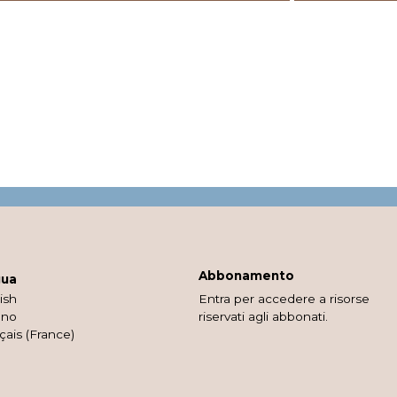
Abbonamento
gua
ish
Entra per accedere a risorse
ano
riservati agli abbonati.
çais (France)