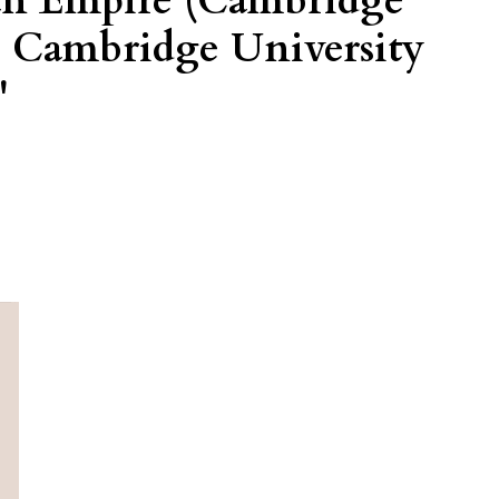
man Empire (Cambridge
), Cambridge University
'