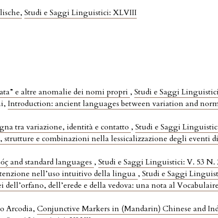
alische
,
Studi e Saggi Linguistici: XLVIII
iata” e altre anomalie dei nomi propri
,
Studi e Saggi Linguistici
ai,
Introduction: ancient languages between variation and nor
na tra variazione, identità e contatto
,
Studi e Saggi Linguistic
e, strutture e combinazioni nella lessicalizzazione degli eventi 
σμός and standard languages
,
Studi e Saggi Linguistici: V. 53 N. 
tenzione nell’uso intuitivo della lingua
,
Studi e Saggi Linguis
 dell’orfano, dell’erede e della vedova: una nota al Vocabulair
o Arcodia,
Conjunctive Markers in (Mandarin) Chinese and I