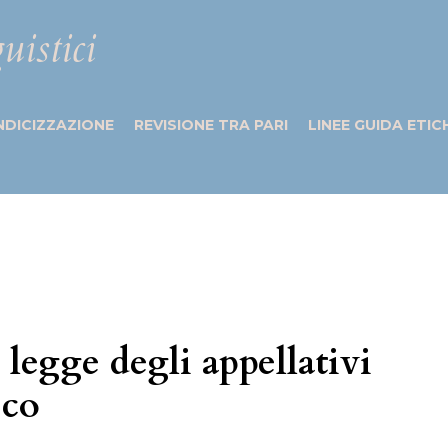
uistici
NDICIZZAZIONE
REVISIONE TRA PARI
LINEE GUIDA ETIC
 legge degli appellativi
ico