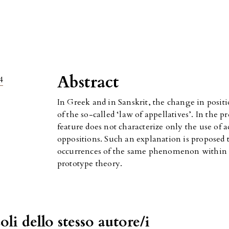
Abstract
4
In Greek and in Sanskrit, the change in positio
of the so-called ‘law of appellatives’. In the p
feature does not characterize only the use of ad
oppositions. Such an explanation is proposed t
occurrences of the same phenomenon within t
prototype theory.
oli dello stesso autore/i