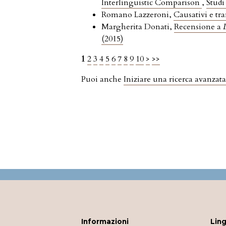
Interlinguistic Comparison
,
Studi
Romano Lazzeroni,
Causativi e tr
Margherita Donati,
Recensione a
(2015)
1
2
3
4
5
6
7
8
9
10
>
>>
Puoi anche
Iniziare una ricerca avanzata
Informazioni
Lin