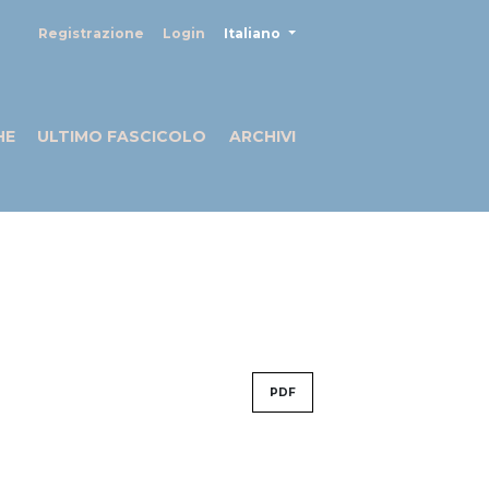
##plugins.themes.healthSciences
Registrazione
Login
Italiano
HE
ULTIMO FASCICOLO
ARCHIVI
PDF