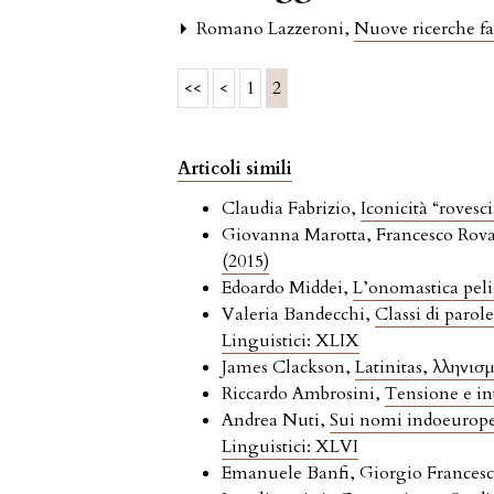
Romano Lazzeroni,
Nuove ricerche f
<<
<
1
2
Articoli simili
Claudia Fabrizio,
Iconicità “rovesc
Giovanna Marotta, Francesco Rov
(2015)
Edoardo Middei,
L’onomastica pelig
Valeria Bandecchi,
Classi di parol
Linguistici: XLIX
James Clackson,
Latinitas, Ἑλληνι
Riccardo Ambrosini,
Tensione e in
Andrea Nuti,
Sui nomi indoeuropei
Linguistici: XLVI
Emanuele Banfi, Giorgio Francesc