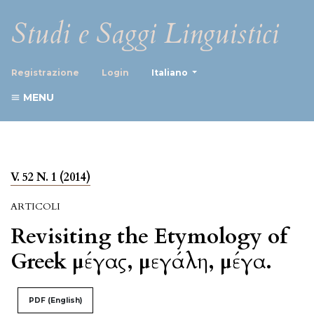
Studi e Saggi Linguistici
##plugins.themes.healthScience
Registrazione
Login
Italiano
MENU
V. 52 N. 1 (2014)
ARTICOLI
Revisiting the Etymology of
Greek μέγας, μεγάλη, μέγα.
PDF (English)