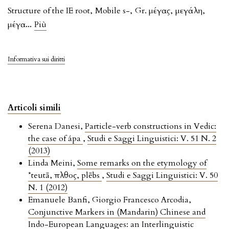
Structure of the IE root
,
Mobile s-
,
Gr. μέγας
,
μεγάλη
,
...
μέγα
Più
Informativa sui diritti
Articoli simili
Serena Danesi,
Particle-verb constructions in Vedic:
the case of ápa
,
Studi e Saggi Linguistici: V. 51 N. 2
(2013)
Linda Meini,
Some remarks on the etymology of
*teutā, πλῆθος, plēbs
,
Studi e Saggi Linguistici: V. 50
N. 1 (2012)
Emanuele Banfi, Giorgio Francesco Arcodia,
Conjunctive Markers in (Mandarin) Chinese and
Indo-European Languages: an Interlinguistic