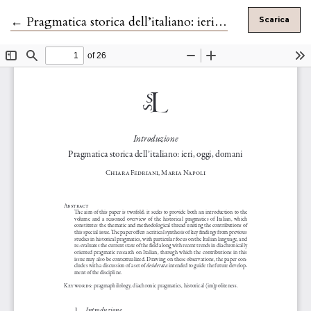
Ritorna ai dettagli dell'articolo
←
Pragmatica storica dell’italiano: ieri, oggi, domani
Scarica