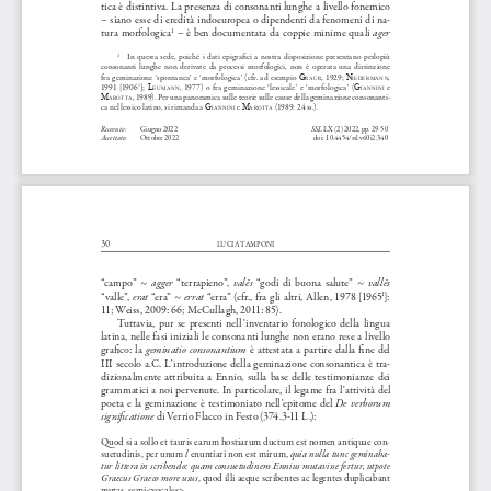
tica  è  distintiva.  La  presenza  di  consonanti  lunghe  a  livello  fonemico  
–  siano  esse  di  eredità  indoeuropea  o  dipendenti  da  fenomeni  di  na
-
ager
tura  morfologica
  –  è  ben  documentata  da  coppie  minime  quali  
1
In  questa  sede,  poiché  i  dati  epigrafici  a  nostra  disposizione  presentano  perlopiù  
1
consonanti  lunghe  non  derivate  da  processi  morfologici,  non  è  operata  una  distinzione  
fra  geminazione  ‘spontanea’  e  ‘morfologica’  (cfr.  ad  esempio  
,  1929;  
, 
G
N
raur
iederma
NN
19 91  [19 0 6
]; 
,  1977)  o  fra  geminazione  ‘lessicale’  e  ‘morfologica’  (
  e  
L
G
1
euma
NN
ia NN
iNi
, 1989). Per una panoramica sulle teorie sulle cause della geminazione consonanti
-
m
arotta
ca nel lessico latino, si rimanda a 
 e 
 (1989: 24 ss.).
G
m
ia NN
iNi
arotta
Ricevuto:
SSL
Giugno 2022 
 LX (2) 2022, pp. 29-50
Accettato:
Ottobre 2022 
doi: 10.4454/ssl.v60i2.340
30
LUCIA TAMPONI
agger
valēs
vallēs
“campo”  ~  
  “terrapieno”,  
  “godi  di  buona  salute”  ~  
erat
errat
“valle”, 
  “era”  ~  
  “erra”  (cfr.,  fra  gli  altri,  Allen,  1978  [1965
]: 
1
11; Weiss, 2009: 66; McCullagh, 2011: 85).
Tuttavia,  pur  se  presenti  nell’inventario  fonologico  della  lingua  
latina,  nelle  fasi  iniziali  le  consonanti  lunghe  non  erano  rese  a  livello  
geminatio  consonantium
grafico:  la  
  è  attestata  a  partire  dalla  fine  del  
III  secolo  a.C.  L’introduzione  della  geminazione  consonantica  è  tra
-
dizionalmente  attribuita  a  Ennio,  sulla  base  delle  testimonianze  dei  
grammatici a noi pervenute. In particolare, il legame fra l’attività del 
De  verborum  
poeta  e  la  geminazione  è  testimoniato  nell’epitome  del  
significatione
 di Verrio Flacco in Festo (374.3-11 L.):
Quod si a sollo et tauris earum hostiarum ductum est nomen antiquae con
-
l
quia nulla tunc geminaba
-
suetudinis, per unum 
 enuntiari non est mirum, 
tur littera in scribendo: quam consuetudinem Ennius mutavisse fertur, utpote 
Graecus Graeco more usus
, quod illi aeque scribentes ac legentes duplicabant 
mutas, semi<vocales>.