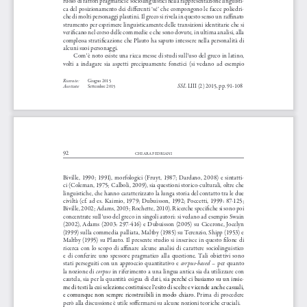
ca del posizionamento dei differenti ‘sé’ che compongono le facce poliedri
-
che di molti personaggi plautini. Il greco si rivela in questo senso un raffinato 
strumento per esprimere linguisticamente delle transizioni identitarie che si 
verificano nel corso delle commedie e che sono dovute, in ultima analisi, alla 
complessa stratificazione che Plauto ha saputo intessere nella personalità di 
alcuni suoi personaggi. 
Com’è noto esiste una ricca messe di studi sull’uso del greco in latino, 
volti  a  indagare  sia  aspetti  precipuamente  fonetici  (si  vedano  ad  esempio  
Ricevuto:
Giugno 2015
SSL
 LIII (2) 2015, pp. 91-108
Accettato:
Settembre 2015 
92
CHIARA FEDRIANI
Biville,  1990;  1991),  morfologici  (Fruyt,  1987;  Dardano,  2008)  e  sintatti
-
ci (Coleman, 1975; Calboli, 2009), sia questioni storico-culturali, oltre che 
linguistiche, che hanno caratterizzato la lunga storia del contatto tra le due 
civiltà  (cf.  ad  es.  Kaimio,  1979;  Dubuisson,  1992;  Poccetti,  1999:  87-125;  
Biville, 2002; Adams, 2003; Rochette, 2010). Ricerche specifiche si sono poi 
concentrate sull’uso del greco in singoli autori: si vedano ad esempio Swain 
(2002),  Adams  (2003:  297-416)  e  Dubuisson  (2005)  su  Cicerone,  Jocelyn  
(1999)  sulla  commedia  palliata,  Maltby  (1985)  su  Terenzio,  Shipp  (1953)  e  
Maltby  (1995)  su  Plauto.  Il  presente  studio  si  inserisce  in  questo  filone  di  
ricerca  con  lo  scopo  di  affinare  alcune  analisi  di  carattere  sociolinguistico  
e  di  conferire  uno  spessore  pragmatico  alla  questione.  Tali  obiettivi  sono  
corpus-based 
stati  perseguiti  con  un  approccio  quantitativo  e  
–  per  quanto  
 corpus 
la  nozione  di
in riferimento a una lingua antica sia da utilizzare con 
cautela, sia per la quantità esigua di dati, sia
perché ci basiamo su un insie
-
me di testi la cui selezione costituisce l’esito di scelte e vicende anche casuali, 
e  comunque  non  sempre  ricostruibili  in  modo  chiaro
.
Prima  di  procedere  
però alla discussione è utile soffermarsi su alcune nozioni teoriche cruciali.