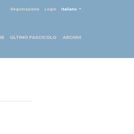
##plugins.themes.healthSciences
Registrazione
Login
Italiano
HE
ULTIMO FASCICOLO
ARCHIVI