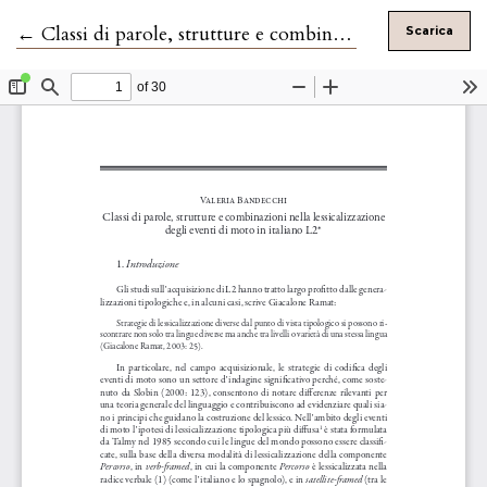
Ritorna ai dettagli dell'articolo
←
Classi di parole, strutture e combinazioni nella lessicalizzazione degli eventi di moto in italiano L2
Scarica