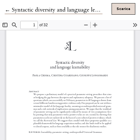
Ritorna ai dettagli dell'articolo
←
Syntactic diversity and language learnability
Scarica