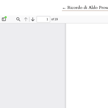
Ritorna ai dettagli del
←
Ricordo di Aldo Pros