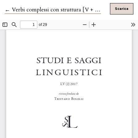
Ritorna ai dettagli dell'articolo
←
Verbi complessi con struttura [V + SP] e verbi supporto. Proprietà e test
Scarica