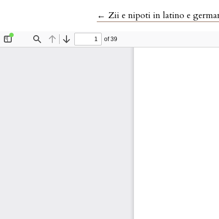
Ritorna ai dettagli dell'artico
←
Zii e nipoti in latino e germ