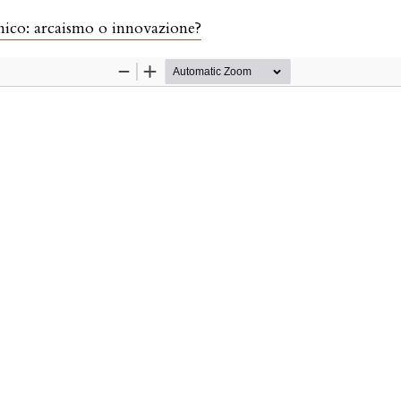
lo
anico: arcaismo o innovazione?