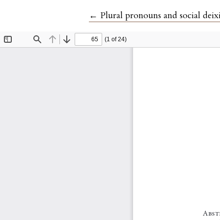
Ritorna ai dettagli dell'articolo
←
Plural pronouns and social deix